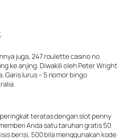
s
nya juga, 247 roulette casino no
ng ke anjing. Diwakili oleh Peter Wright
Garis lurus – 5 nomor bingo
alia.
peringkat teratas dengan slot penny
memberi Anda satu taruhan gratis 50
sis berisi, 500 bila menggunakan kode