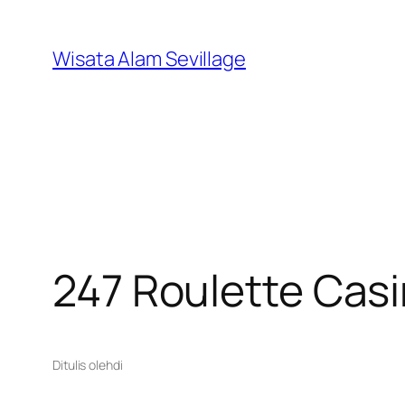
Lewati
ke
Wisata Alam Sevillage
konten
247 Roulette Cas
Ditulis oleh
di