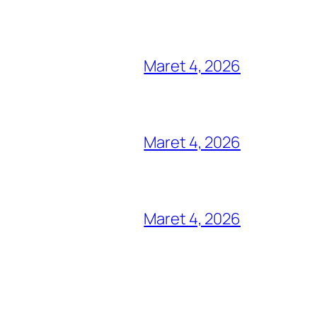
Maret 4, 2026
Maret 4, 2026
Maret 4, 2026