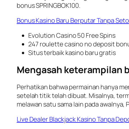
bonus SPRINGBOK100.
Bonus Kasino Baru Berputar Tanpa Set
Evolution Casino 50 Free Spins
247 roulette casino no deposit bon
Situs terbaik kasino baru gratis
Mengasah keterampilan be
Perhatikan bahwa permainan hanya memili
setelah titik telah dibuat. Misalnya, t
melawan satu sama lain pada awalnya, Pl
Live Dealer Blackjack Kasino Tanpa Dep