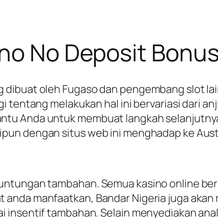
ino No Deposit Bonu
dibuat oleh Fugaso dan pengembang slot lain
tentang melakukan hal ini bervariasi dari anji
tu Anda untuk membuat langkah selanjutnya. 
pun dengan situs web ini menghadap ke Austr
untungan tambahan. Semua kasino online ber
anda manfaatkan, Bandar Nigeria juga akan 
 insentif tambahan. Selain menyediakan anali