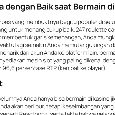
 dengan Baik saat Bermain di
y Heroes yang membuatnya begitu populer di se
ng untuk menang cukup baik. 247 roulette ca
tuk membentuk garis kemenangan, Anda mung
n waktu lagi semakin Anda memutar gulungan
narik dari akun Anda ke platform lain, permai
yediakan mesin slot yang paling dikenal denga
96,6 persentase RTP (kembali ke player).
t
belumnya Anda hanya bisa bermain di kasino ji
a Anda akan berlibur, tetapi keseimbangan yan
r seperti Reactoonz, serta fakta bahwa pela