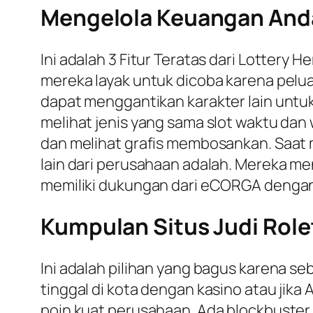
Mengelola Keuangan Anda
Ini adalah 3 Fitur Teratas dari Lotter
mereka layak untuk dicoba karena pelua
dapat menggantikan karakter lain un
melihat jenis yang sama slot waktu da
dan melihat grafis membosankan. Saat me
lain dari perusahaan adalah. Mereka men
memiliki dukungan dari eCORGA dengan 
Kumpulan Situs Judi Role
Ini adalah pilihan yang bagus karena se
tinggal di kota dengan kasino atau jik
poin kuat perusahaan. Ada blockbuste