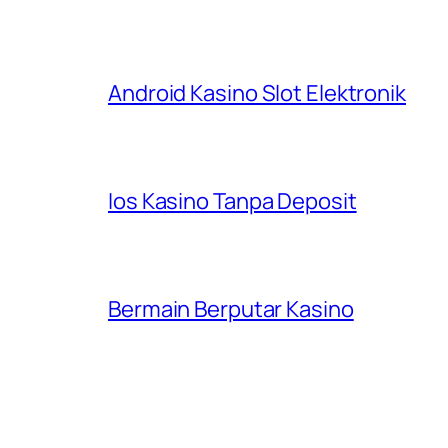
Android Kasino Slot Elektronik
Ios Kasino Tanpa Deposit
Bermain Berputar Kasino