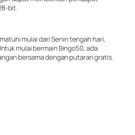
8-bit.
atuhi mulai dari Senin tengah hari,
 Untuk mulai bermain Bingo50, ada
ngan bersama dengan putaran gratis.