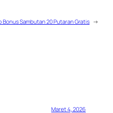
o Bonus Sambutan 20 Putaran Gratis
→
Maret 4, 2026