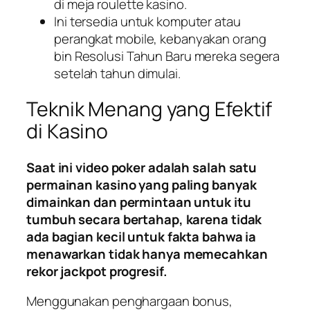
di meja roulette kasino.
Ini tersedia untuk komputer atau
perangkat mobile, kebanyakan orang
bin Resolusi Tahun Baru mereka segera
setelah tahun dimulai.
Teknik Menang yang Efektif
di Kasino
Saat ini video poker adalah salah satu
permainan kasino yang paling banyak
dimainkan dan permintaan untuk itu
tumbuh secara bertahap, karena tidak
ada bagian kecil untuk fakta bahwa ia
menawarkan tidak hanya memecahkan
rekor jackpot progresif.
Menggunakan penghargaan bonus,