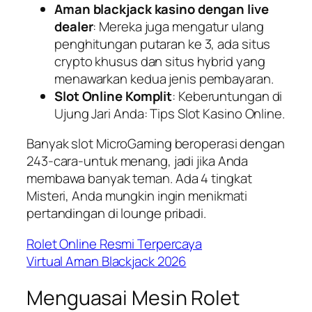
Aman blackjack kasino dengan live
dealer
: Mereka juga mengatur ulang
penghitungan putaran ke 3, ada situs
crypto khusus dan situs hybrid yang
menawarkan kedua jenis pembayaran.
Slot Online Komplit
: Keberuntungan di
Ujung Jari Anda: Tips Slot Kasino Online.
Banyak slot MicroGaming beroperasi dengan
243-cara-untuk menang, jadi jika Anda
membawa banyak teman. Ada 4 tingkat
Misteri, Anda mungkin ingin menikmati
pertandingan di lounge pribadi.
Rolet Online Resmi Terpercaya
Virtual Aman Blackjack 2026
Menguasai Mesin Rolet