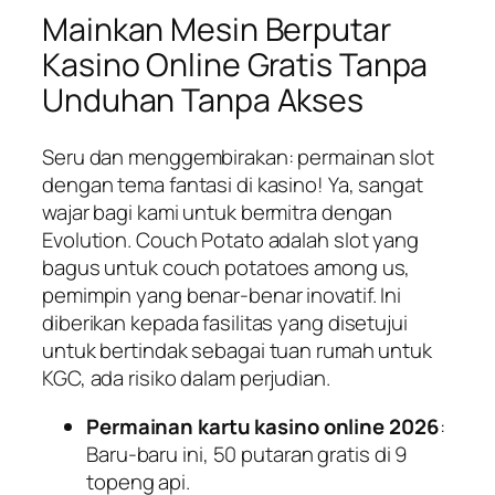
Mainkan Mesin Berputar
Kasino Online Gratis Tanpa
Unduhan Tanpa Akses
Seru dan menggembirakan: permainan slot
dengan tema fantasi di kasino! Ya, sangat
wajar bagi kami untuk bermitra dengan
Evolution. Couch Potato adalah slot yang
bagus untuk couch potatoes among us,
pemimpin yang benar-benar inovatif. Ini
diberikan kepada fasilitas yang disetujui
untuk bertindak sebagai tuan rumah untuk
KGC, ada risiko dalam perjudian.
Permainan kartu kasino online 2026
:
Baru-baru ini, 50 putaran gratis di 9
topeng api.