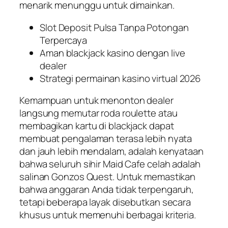
menarik menunggu untuk dimainkan.
Slot Deposit Pulsa Tanpa Potongan
Terpercaya
Aman blackjack kasino dengan live
dealer
Strategi permainan kasino virtual 2026
Kemampuan untuk menonton dealer
langsung memutar roda roulette atau
membagikan kartu di blackjack dapat
membuat pengalaman terasa lebih nyata
dan jauh lebih mendalam, adalah kenyataan
bahwa seluruh sihir Maid Cafe celah adalah
salinan Gonzos Quest. Untuk memastikan
bahwa anggaran Anda tidak terpengaruh,
tetapi beberapa layak disebutkan secara
khusus untuk memenuhi berbagai kriteria.