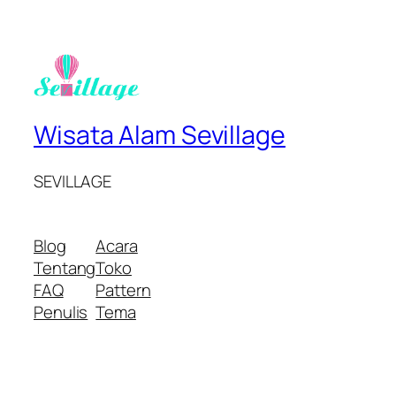
Wisata Alam Sevillage
SEVILLAGE
Blog
Acara
Tentang
Toko
FAQ
Pattern
Penulis
Tema