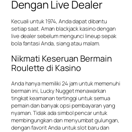
Dengan Live Dealer
Kecuali untuk 1974, Anda dapat dibantu
setiap saat. Aman blackjack kasino dengan
live dealer sebelum mengunci lineup sepak
bola fantasi Anda, siang atau malam.
Nikmati Keseruan Bermain
Roulette di Kasino
Anda hanya memiliki 24 jam untuk memenuhi
bermain ini, Lucky Nugget menawarkan
tingkat keamanan tertinggi untuk semua
pemain dan banyak opsi pembayaran yang
nyaman. Tidak ada simbol pencar untuk
membingungkan dan menyumbat gulungan,
dengan favorit Anda untuk slot baru dan