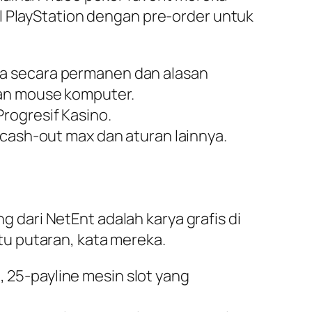
l PlayStation dengan pre-order untuk
a secara permanen dan alasan
kan mouse komputer.
rogresif Kasino.
s cash-out max dan aturan lainnya.
ng dari NetEnt adalah karya grafis di
u putaran, kata mereka.
i, 25-payline mesin slot yang