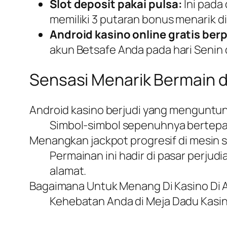
Slot deposit pakai pulsa:
Ini pada
memiliki 3 putaran bonus menarik d
Android kasino online gratis ber
akun Betsafe Anda pada hari Senin d
Sensasi Menarik Bermain di
Android kasino berjudi yang menguntu
Simbol-simbol sepenuhnya bertepa
Menangkan jackpot progresif di mesin s
Permainan ini hadir di pasar perjudi
alamat.
Bagaimana Untuk Menang Di Kasino Di 
Kehebatan Anda di Meja Dadu Kasin