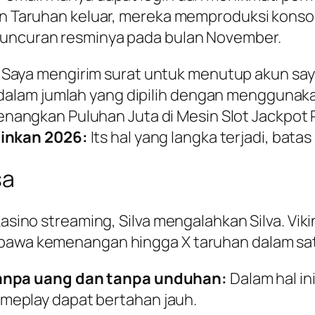
gan Taruhan keluar, mereka memproduksi konso
luncuran resminya pada bulan November.
Saya mengirim surat untuk menutup akun say
t dalam jumlah yang dipilih dengan mengguna
nangkan Puluhan Juta di Mesin Slot Jackpot P
ainkan 2026:
Its hal yang langka terjadi, bata
sa
kasino streaming, Silva mengalahkan Silva. Viki
mbawa kemenangan hingga X taruhan dalam sat
tanpa uang dan tanpa unduhan:
Dalam hal in
meplay dapat bertahan jauh.