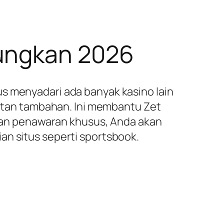
tungkan 2026
s menyadari ada banyak kasino lain
tan tambahan. Ini membantu Zet
an penawaran khusus, Anda akan
an situs seperti sportsbook.