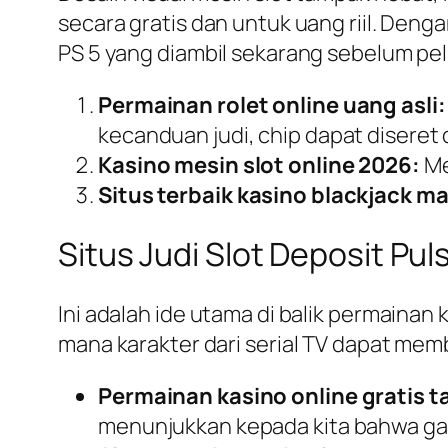
secara gratis dan untuk uang riil. Den
PS 5 yang diambil sekarang sebelum pe
Permainan rolet online uang asli:
kecanduan judi, chip dapat disere
Kasino mesin slot online 2026:
Me
Situs terbaik kasino blackjack m
Situs Judi Slot Deposit Pul
Ini adalah ide utama di balik permainan 
mana karakter dari serial TV dapat me
Permainan kasino online gratis 
menunjukkan kepada kita bahwa ga