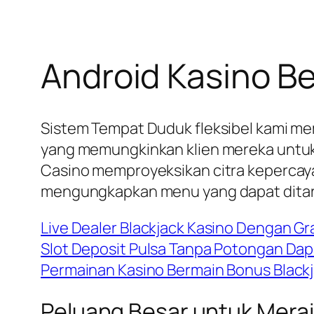
Android Kasino B
Sistem Tempat Duduk fleksibel kami mem
yang memungkinkan klien mereka untu
Casino memproyeksikan citra keperca
mengungkapkan menu yang dapat ditarik 
Live Dealer Blackjack Kasino Dengan Gr
Slot Deposit Pulsa Tanpa Potongan D
Permainan Kasino Bermain Bonus Black
Peluang Besar untuk Mera