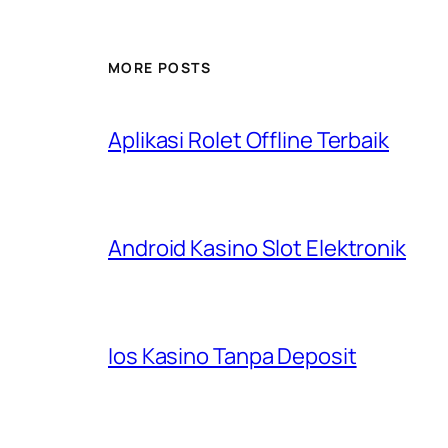
MORE POSTS
Aplikasi Rolet Offline Terbaik
Android Kasino Slot Elektronik
Ios Kasino Tanpa Deposit