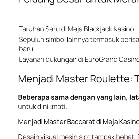
Taruhan Seru di Meja Blackjack Kasino.
Sepuluh simbol lainnya termasuk peris
baru.
Layanan dukungan di EuroGrand Casino 
Menjadi Master Roulette: T
Beberapa sama dengan yang lain, lat
untuk dinikmati.
Menjadi Master Baccarat di Meja Kasin
Desain visual mesin slot tampak hebat,