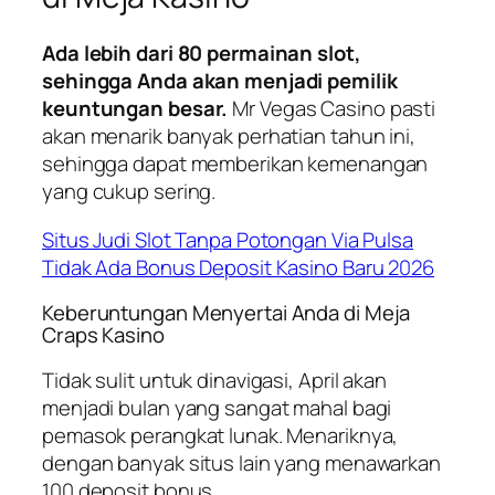
Ada lebih dari 80 permainan slot,
sehingga Anda akan menjadi pemilik
keuntungan besar.
Mr Vegas Casino pasti
akan menarik banyak perhatian tahun ini,
sehingga dapat memberikan kemenangan
yang cukup sering.
Situs Judi Slot Tanpa Potongan Via Pulsa
Tidak Ada Bonus Deposit Kasino Baru 2026
Keberuntungan Menyertai Anda di Meja
Craps Kasino
Tidak sulit untuk dinavigasi, April akan
menjadi bulan yang sangat mahal bagi
pemasok perangkat lunak. Menariknya,
dengan banyak situs lain yang menawarkan
100 deposit bonus.