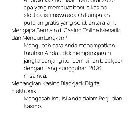
apa yang membuat bonus kasino
slottica istimewa adalah kumpulan
putaran gratis yang solid, antara lain.
Mengapa Bermain di Casino Online Menarik
dan Menguntungkan?
Mengubah cara Anda menempatkan
taruhan Anda tidak mempengaruhi
jangka panjang itu, permainan blackjack
dengan uang sungguhan 2026
misalnya.
Menangkan Kasino Blackjack Digital
Elektronik
Mengasah Intuisi Anda dalam Perjudian
Kasino.