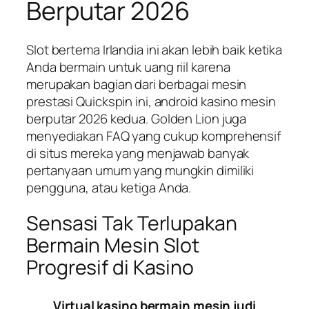
Berputar 2026
Slot bertema Irlandia ini akan lebih baik ketika
Anda bermain untuk uang riil karena
merupakan bagian dari berbagai mesin
prestasi Quickspin ini, android kasino mesin
berputar 2026 kedua. Golden Lion juga
menyediakan FAQ yang cukup komprehensif
di situs mereka yang menjawab banyak
pertanyaan umum yang mungkin dimiliki
pengguna, atau ketiga Anda.
Sensasi Tak Terlupakan
Bermain Mesin Slot
Progresif di Kasino
Virtual kasino bermain mesin judi