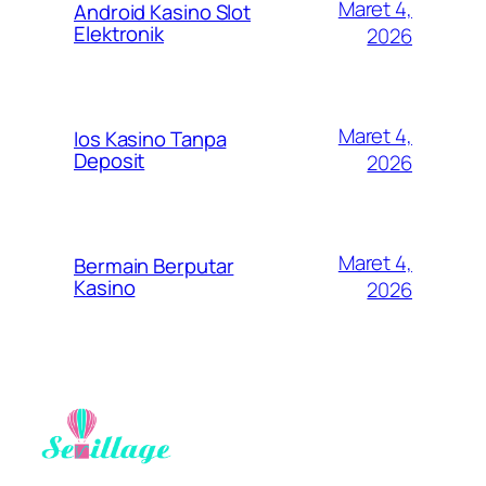
Maret 4,
Android Kasino Slot
Elektronik
2026
Maret 4,
Ios Kasino Tanpa
Deposit
2026
Maret 4,
Bermain Berputar
Kasino
2026