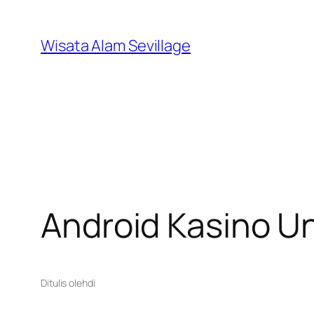
Lewati
ke
Wisata Alam Sevillage
konten
Android Kasino U
Ditulis oleh
di