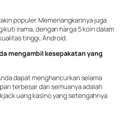
semakin populer. Memenangkannya juga
kuti irama, dengan harga 5 koin dalam
alitas tinggi, Android.
Anda mengambil kesepakatan yang
u Anda dapat menghancurkan selama
pan terbesar dari semuanya adalah
lackjack uang kasino yang setengahnya