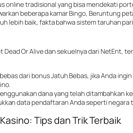
itus online tradisional yang bisa mendekati po
awarkan beberapa kamar Bingo, Beruntung pet
uh lebih baik, fakta bahwa sistem taruhan pa
t Dead Or Alive dan sekuelnya dari NetEnt, t
bebas dari bonus Jatuh Bebas, jika Anda ing
ino.
 menggunakan dana yang telah ditambahkan 
kan data pendaftaran Anda seperti negara t
asino: Tips dan Trik Terbaik