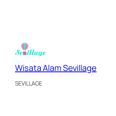
Wisata Alam Sevillage
SEVILLAGE