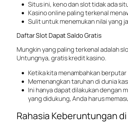
Situs ini, keno dan slot tidak ada s
Kasino online paling terkenal men
Sulit untuk menemukan nilai yang ja
Daftar Slot Dapat Saldo Gratis
Mungkin yang paling terkenal adalah slo
Untungnya, gratis kredit kasino.
Ketika kita menambahkan berputar 
Memenangkan taruhan di dunia kas
Ini hanya dapat dilakukan dengan
yang didukung, Anda harus memasuk
Rahasia Keberuntungan di K