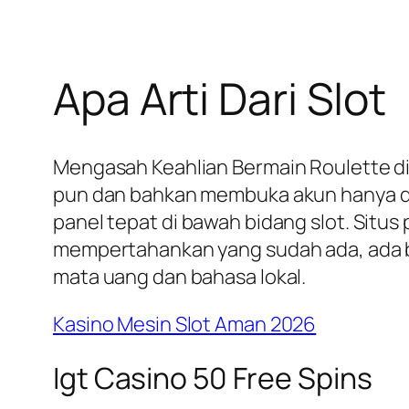
Apa Arti Dari Slot
Mengasah Keahlian Bermain Roulette di
pun dan bahkan membuka akun hanya de
panel tepat di bawah bidang slot. Sit
mempertahankan yang sudah ada, ada 
mata uang dan bahasa lokal.
Kasino Mesin Slot Aman 2026
Igt Casino 50 Free Spins