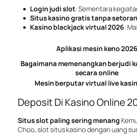
Login judi slot
: Sementara kegiata
Situs kasino gratis tanpa setora
Kasino blackjack virtual 2026
: Ma
Aplikasi mesin keno 202
Bagaimana memenangkan berjudi k
secara online
Mesin berputar virtual live kasi
Deposit Di Kasino Online 2
Situs slot paling sering menang
Kemud
Choo, slot situs kasino dengan uang su