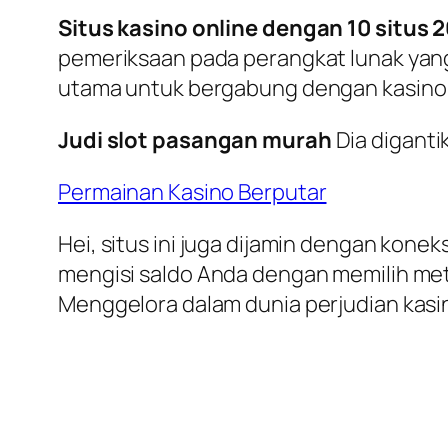
Situs kasino online dengan 10 situs 
pemeriksaan pada perangkat lunak yang
utama untuk bergabung dengan kasino 
Judi slot pasangan murah
Dia diganti
Permainan Kasino Berputar
Hei, situs ini juga dijamin dengan kon
mengisi saldo Anda dengan memilih met
Menggelora dalam dunia perjudian kasi