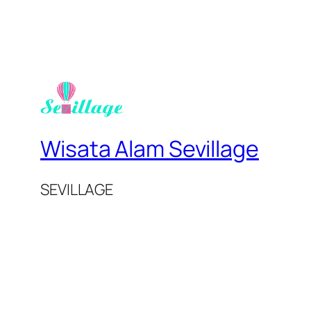
Wisata Alam Sevillage
SEVILLAGE