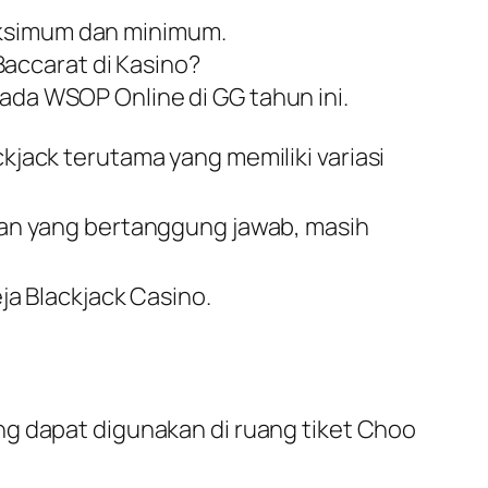
aksimum dan minimum.
accarat di Kasino?
 ada WSOP Online di GG tahun ini.
kjack terutama yang memiliki variasi
ian yang bertanggung jawab, masih
ja Blackjack Casino.
ng dapat digunakan di ruang tiket Choo