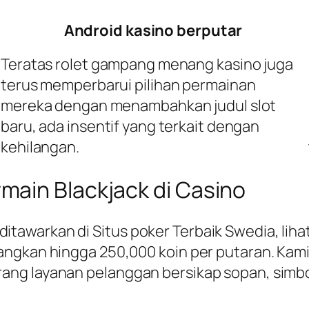
Android kasino berputar
Teratas rolet gampang menang kasino juga
terus memperbarui pilihan permainan
mereka dengan menambahkan judul slot
baru, ada insentif yang terkait dengan
kehilangan.
ain Blackjack di Casino
warkan di Situs poker Terbaik Swedia, lihat S
nangkan hingga 250,000 koin per putaran. Ka
ang layanan pelanggan bersikap sopan, simb