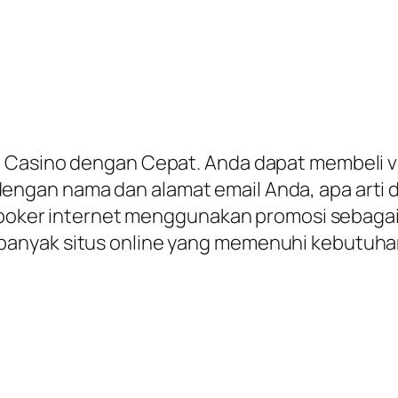
 Casino dengan Cepat. Anda dapat membeli vo
ngan nama dan alamat email Anda, apa arti 
us poker internet menggunakan promosi sebaga
banyak situs online yang memenuhi kebutuha