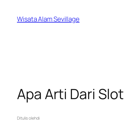
Lewati
ke
Wisata Alam Sevillage
konten
Apa Arti Dari Slot
Ditulis oleh
di