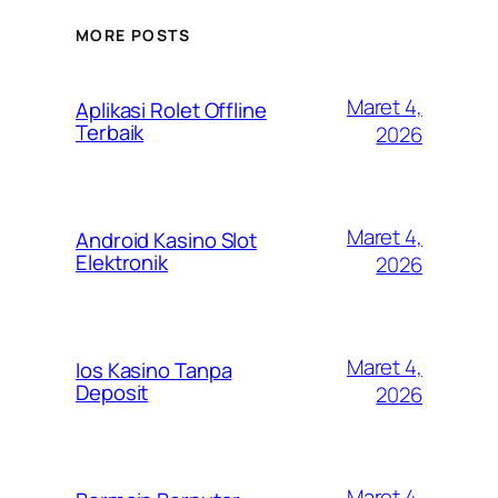
MORE POSTS
Maret 4,
Aplikasi Rolet Offline
Terbaik
2026
Maret 4,
Android Kasino Slot
Elektronik
2026
Maret 4,
Ios Kasino Tanpa
Deposit
2026
Maret 4,