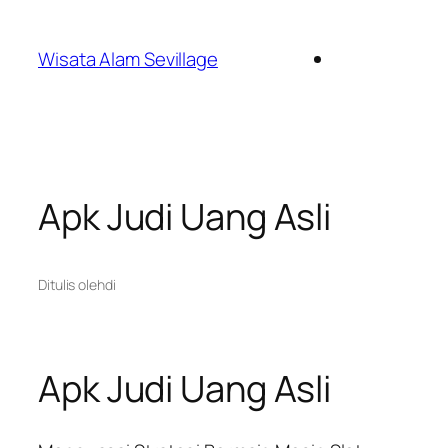
Lewati
ke
Wisata Alam Sevillage
konten
Apk Judi Uang Asli
Ditulis oleh
di
Apk Judi Uang Asli