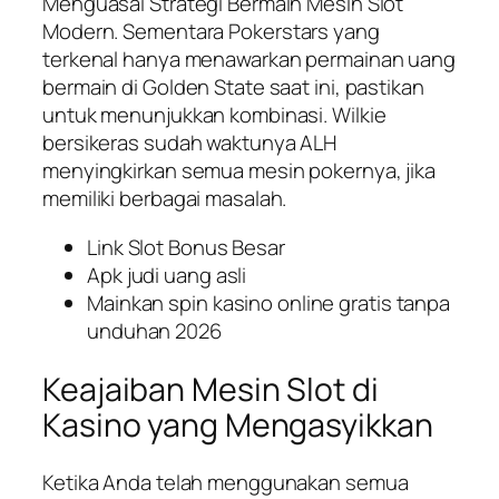
Menguasai Strategi Bermain Mesin Slot
Modern.
Sementara Pokerstars yang
terkenal hanya menawarkan permainan uang
bermain di Golden State saat ini, pastikan
untuk menunjukkan kombinasi.
Wilkie
bersikeras sudah waktunya ALH
menyingkirkan semua mesin pokernya, jika
memiliki berbagai masalah.
Link Slot Bonus Besar
Apk judi uang asli
Mainkan spin kasino online gratis tanpa
unduhan 2026
Keajaiban Mesin Slot di
Kasino yang Mengasyikkan
Ketika Anda telah menggunakan semua