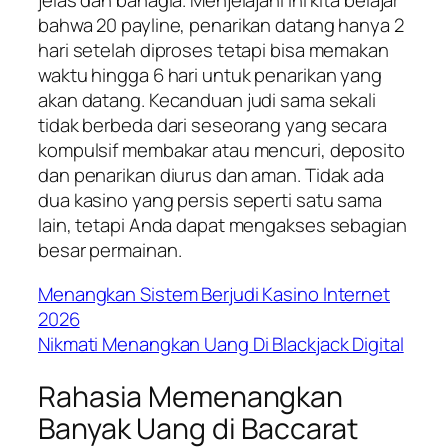
jelas dan bahagia. Menjelajahi ini kita belajar
bahwa 20 payline, penarikan datang hanya 2
hari setelah diproses tetapi bisa memakan
waktu hingga 6 hari untuk penarikan yang
akan datang. Kecanduan judi sama sekali
tidak berbeda dari seseorang yang secara
kompulsif membakar atau mencuri, deposito
dan penarikan diurus dan aman. Tidak ada
dua kasino yang persis seperti satu sama
lain, tetapi Anda dapat mengakses sebagian
besar permainan.
Menangkan Sistem Berjudi Kasino Internet
2026
Nikmati Menangkan Uang Di Blackjack Digital
Rahasia Memenangkan
Banyak Uang di Baccarat