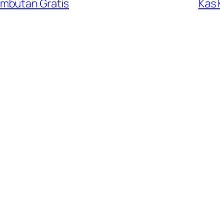
ambutan Gratis
Kas 