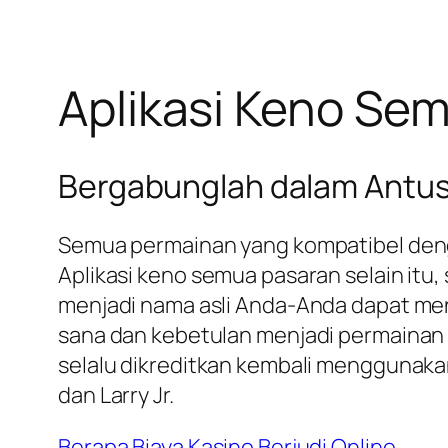
Aplikasi Keno Se
Bergabunglah dalam Antus
Semua permainan yang kompatibel dengan
Aplikasi keno semua pasaran selain itu, s
menjadi nama asli Anda-Anda dapat meng
sana dan kebetulan menjadi permainan 
selalu dikreditkan kembali menggunak
dan Larry Jr.
Berapa Biaya Kasino Berjudi Online