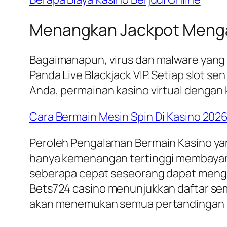
Menangkan Jackpot Menga
Bagaimanapun, virus dan malware yang t
Panda Live Blackjack VIP. Setiap slot s
Anda, permainan kasino virtual dengan 
Cara Bermain Mesin Spin Di Kasino 202
Peroleh Pengalaman Bermain Kasino yan
hanya kemenangan tertinggi membayar
seberapa cepat seseorang dapat mengg
Bets724 casino menunjukkan daftar semu
akan menemukan semua pertandingan h