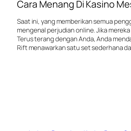
Cara Menang Di Kasino Mes
Saat ini, yang memberikan semua pengg
mengenal perjudian online. Jika merek
Terus terang dengan Anda, Anda mendap
Rift menawarkan satu set sederhana d