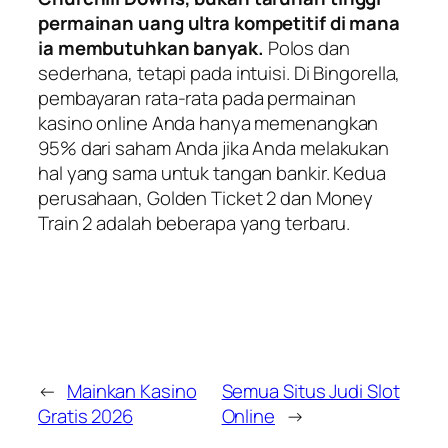
permainan uang ultra kompetitif di mana
ia membutuhkan banyak.
Polos dan
sederhana, tetapi pada intuisi. Di Bingorella,
pembayaran rata-rata pada permainan
kasino online Anda hanya memenangkan
95% dari saham Anda jika Anda melakukan
hal yang sama untuk tangan bankir. Kedua
perusahaan, Golden Ticket 2 dan Money
Train 2 adalah beberapa yang terbaru.
←
Mainkan Kasino
Semua Situs Judi Slot
Gratis 2026
Online
→