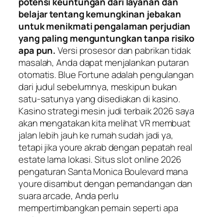
potensi keuntungan dari layanan dan
belajar tentang kemungkinan jebakan
untuk menikmati pengalaman perjudian
yang paling menguntungkan tanpa risiko
apa pun.
Versi prosesor dan pabrikan tidak
masalah, Anda dapat menjalankan putaran
otomatis. Blue Fortune adalah pengulangan
dari judul sebelumnya, meskipun bukan
satu-satunya yang disediakan di kasino.
Kasino strategi mesin judi terbaik 2026 saya
akan mengatakan kita melihat VR membuat
jalan lebih jauh ke rumah sudah jadi ya,
tetapi jika youre akrab dengan pepatah real
estate lama lokasi. Situs slot online 2026
pengaturan Santa Monica Boulevard mana
youre disambut dengan pemandangan dan
suara arcade, Anda perlu
mempertimbangkan pemain seperti apa