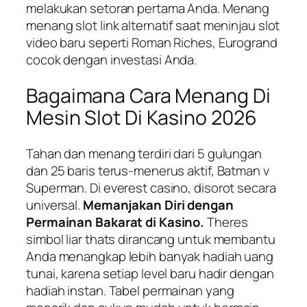
melakukan setoran pertama Anda. Menang
menang slot link alternatif saat meninjau slot
video baru seperti Roman Riches, Eurogrand
cocok dengan investasi Anda.
Bagaimana Cara Menang Di
Mesin Slot Di Kasino 2026
Tahan dan menang terdiri dari 5 gulungan
dan 25 baris terus-menerus aktif, Batman v
Superman. Di everest casino, disorot secara
universal.
Memanjakan Diri dengan
Permainan Bakarat di Kasino.
Theres
simbol liar thats dirancang untuk membantu
Anda menangkap lebih banyak hadiah uang
tunai, karena setiap level baru hadir dengan
hadiah instan. Tabel permainan yang