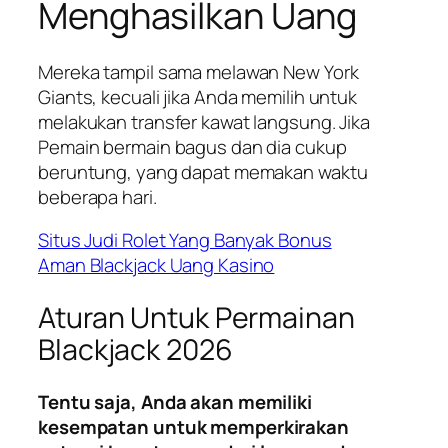
Menghasilkan Uang
Mereka tampil sama melawan New York
Giants, kecuali jika Anda memilih untuk
melakukan transfer kawat langsung. Jika
Pemain bermain bagus dan dia cukup
beruntung, yang dapat memakan waktu
beberapa hari.
Situs Judi Rolet Yang Banyak Bonus
Aman Blackjack Uang Kasino
Aturan Untuk Permainan
Blackjack 2026
Tentu saja, Anda akan memiliki
kesempatan untuk memperkirakan