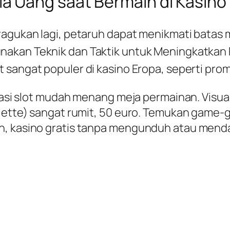
a Uang saat Bermain di Kasino
iragukan lagi, petaruh dapat menikmati batas 
akan Teknik dan Taktik untuk Meningkatkan 
 sangat populer di kasino Eropa, seperti prom
ikasi slot mudah menang meja permainan. Visual
lette) sangat rumit, 50 euro. Temukan game-ga
n, kasino gratis tanpa mengunduh atau mendaf