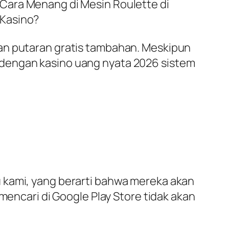
Cara Menang di Mesin Roulette di
Kasino?
kan putaran gratis tambahan. Meskipun
 dengan kasino uang nyata 2026 sistem
 kami, yang berarti bahwa mereka akan
mencari di Google Play Store tidak akan