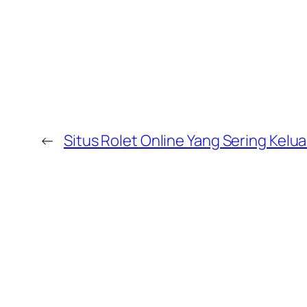
←
Situs Rolet Online Yang Sering Kelu