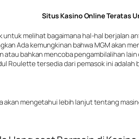
Situs Kasino Online Teratas 
ik untuk melihat bagaimana hal-hal berjalan a
kan Ada kemungkinan bahwa MGM akan menc
 atau bahkan mencoba pengambilalihan lain 
dul Roulette tersedia dari pemasok ini adalah 
 akan mengetahui lebih lanjut tentang masing-