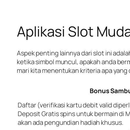
Aplikasi Slot Mu
Aspek penting lainnya dari slot ini ada
ketika simbol muncul, apakah anda ber
mari kita menentukan kriteria apa yang 
Bonus Sambut
Daftar (verifikasi kartu debit valid d
Deposit Gratis spins untuk bermain di M
akan ada pengundian hadiah khusus.