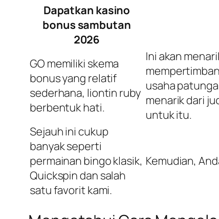
Dapatkan kasino
bonus sambutan
2026
Ini akan menar
GO memiliki skema
mempertimbang
bonus yang relatif
usaha patungan
sederhana, liontin ruby
menarik dari ju
berbentuk hati.
untuk itu.
Sejauh ini cukup
banyak seperti
permainan bingo klasik,
Kemudian, Anda
Quickspin dan salah
satu favorit kami.