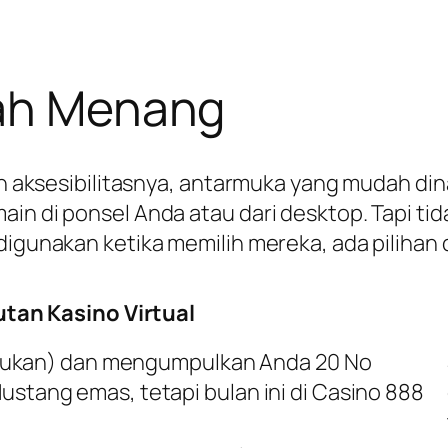
dah Menang
lah aksesibilitasnya, antarmuka yang mudah di
main di ponsel Anda atau dari desktop. Tapi 
digunakan ketika memilih mereka, ada pilihan d
an Kasino Virtual
iperlukan) dan mengumpulkan Anda 20 No
ustang emas, tetapi bulan ini di Casino 888