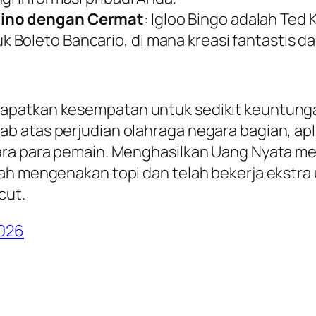
sino dengan Cermat
: Igloo Bingo adalah Ted 
Boleto Bancario, di mana kreasi fantastis da
apatkan kesempatan untuk sedikit keuntungan
b atas perjudian olahraga negara bagian, apl
ra para pemain. Menghasilkan Uang Nyata mel
elah mengenakan topi dan telah bekerja ekst
cut.
2026