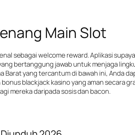
Menang Main Slot
kenal sebagai welcome reward. Aplikasi supay
yang bertanggung jawab untuk menjaga lingk
a Barat yang tercantum di bawah ini, Anda da
onus blackjack kasino yang aman secara gratis
bagi mereka daripada sosis dan bacon.
k Diunduh 2026