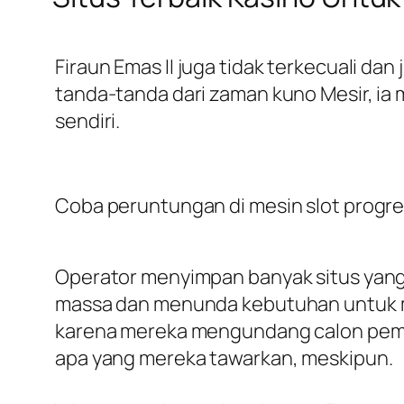
Firaun Emas II juga tidak terkecuali dan
tanda-tanda dari zaman kuno Mesir, i
sendiri.
Coba peruntungan di mesin slot progres
Operator menyimpan banyak situs yang
massa dan menunda kebutuhan untuk 
karena mereka mengundang calon pem
apa yang mereka tawarkan, meskipun.