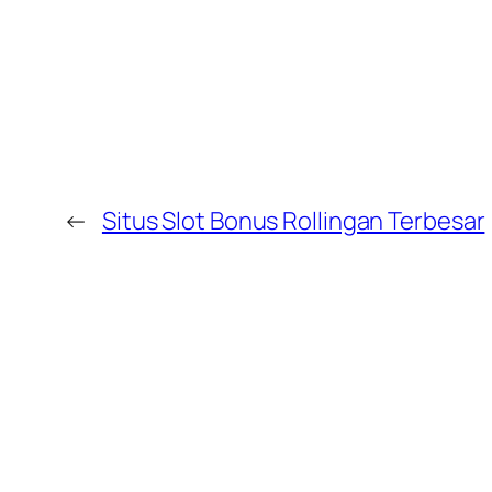
←
Situs Slot Bonus Rollingan Terbesar