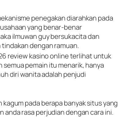
mekanisme penegakan diarahkan pada
rusahaan yang benar-benar
maka ilmuwan guy bersukacita dan
 tindakan dengan ramuan.
26 review kasino online terlihat untuk
 semua pemain itu menarik, hanya
uh diri wanita adalah penjudi
n kagum pada berapa banyak situs yang
 anda rasa perjudian dengan cara ini.