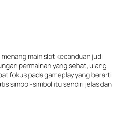
a menang main slot kecanduan judi
ungan permainan yang sehat, ulang
pat fokus pada gameplay yang berarti
 simbol-simbol itu sendiri jelas dan