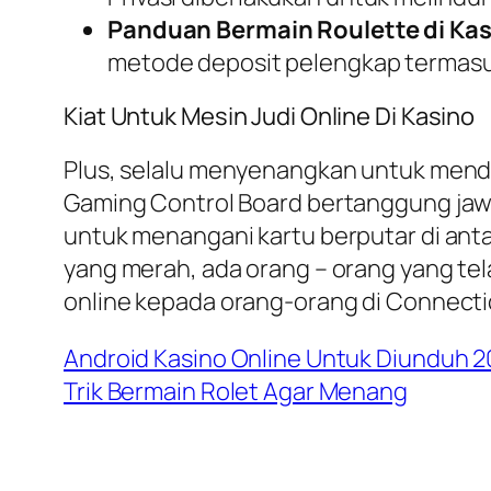
Panduan Bermain Roulette di Ka
metode deposit pelengkap termasuk 
Kiat Untuk Mesin Judi Online Di Kasino
Plus, selalu menyenangkan untuk mend
Gaming Control Board bertanggung jawa
untuk menangani kartu berputar di anta
yang merah, ada orang – orang yang t
online kepada orang-orang di Connecti
Android Kasino Online Untuk Diunduh 
Trik Bermain Rolet Agar Menang