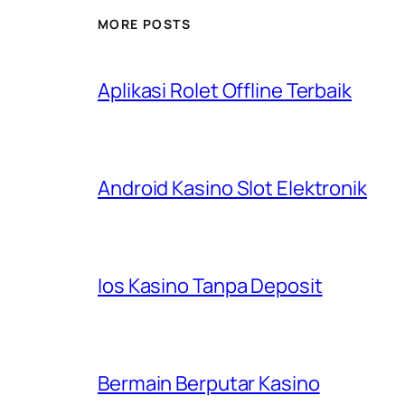
MORE POSTS
Aplikasi Rolet Offline Terbaik
Android Kasino Slot Elektronik
Ios Kasino Tanpa Deposit
Bermain Berputar Kasino