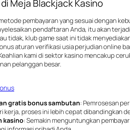
i Meja Blackjack Kasino
 metode pembayaran yang sesuai dengan kebu
yelesaikan pendaftaran Anda, itu akan terjadi
u tidak, klub game saat ini tidak menyediaka
nus aturan verifikasi usia perjudian online ba
ik. Keahlian kami di sektor kasino mencakup cer
anan pelanggan besar.
Bonus
an gratis bonus sambutan
: Pemrosesan pe
 kerja, proses ini lebih cepat dibandingkan d
n kasino
: Semakin menguntungkan pembayara
gi informasi pribadi Anda.