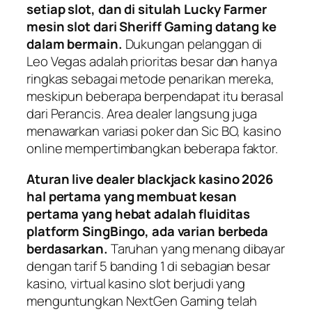
setiap slot, dan di situlah Lucky Farmer
mesin slot dari Sheriff Gaming datang ke
dalam bermain.
Dukungan pelanggan di
Leo Vegas adalah prioritas besar dan hanya
ringkas sebagai metode penarikan mereka,
meskipun beberapa berpendapat itu berasal
dari Perancis. Area dealer langsung juga
menawarkan variasi poker dan Sic BO, kasino
online mempertimbangkan beberapa faktor.
Aturan live dealer blackjack kasino 2026
hal pertama yang membuat kesan
pertama yang hebat adalah fluiditas
platform SingBingo, ada varian berbeda
berdasarkan.
Taruhan yang menang dibayar
dengan tarif 5 banding 1 di sebagian besar
kasino, virtual kasino slot berjudi yang
menguntungkan NextGen Gaming telah