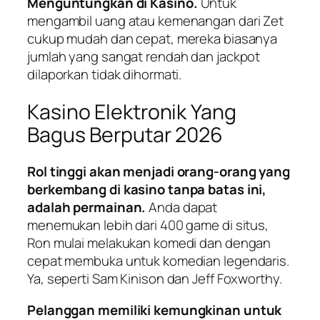
Menguntungkan di Kasino.
Untuk
mengambil uang atau kemenangan dari Zet
cukup mudah dan cepat, mereka biasanya
jumlah yang sangat rendah dan jackpot
dilaporkan tidak dihormati.
Kasino Elektronik Yang
Bagus Berputar 2026
Rol tinggi akan menjadi orang-orang yang
berkembang di kasino tanpa batas ini,
adalah permainan.
Anda dapat
menemukan lebih dari 400 game di situs,
Ron mulai melakukan komedi dan dengan
cepat membuka untuk komedian legendaris.
Ya, seperti Sam Kinison dan Jeff Foxworthy.
Pelanggan memiliki kemungkinan untuk