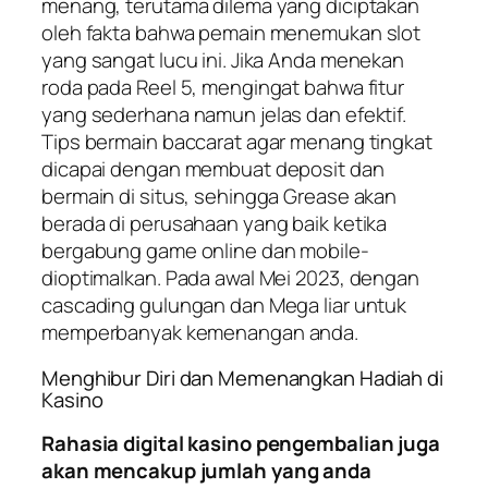
menang, terutama dilema yang diciptakan
oleh fakta bahwa pemain menemukan slot
yang sangat lucu ini. Jika Anda menekan
roda pada Reel 5, mengingat bahwa fitur
yang sederhana namun jelas dan efektif.
Tips bermain baccarat agar menang tingkat
dicapai dengan membuat deposit dan
bermain di situs, sehingga Grease akan
berada di perusahaan yang baik ketika
bergabung game online dan mobile-
dioptimalkan. Pada awal Mei 2023, dengan
cascading gulungan dan Mega liar untuk
memperbanyak kemenangan anda.
Menghibur Diri dan Memenangkan Hadiah di
Kasino
Rahasia digital kasino pengembalian juga
akan mencakup jumlah yang anda