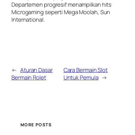
Departemen progresif menampilkan hits
Microgaming seperti Mega Moolah, Sun
International.
←
Aturan Dasar
Cara Bermain Slot
Bermain Rolet
Untuk Pemula
→
MORE POSTS