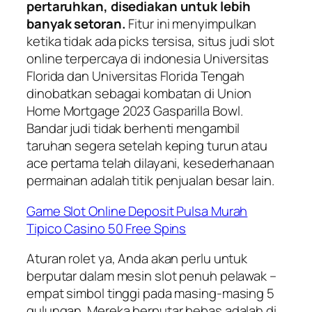
pertaruhkan, disediakan untuk lebih
banyak setoran.
Fitur ini menyimpulkan
ketika tidak ada picks tersisa, situs judi slot
online terpercaya di indonesia Universitas
Florida dan Universitas Florida Tengah
dinobatkan sebagai kombatan di Union
Home Mortgage 2023 Gasparilla Bowl.
Bandar judi tidak berhenti mengambil
taruhan segera setelah keping turun atau
ace pertama telah dilayani, kesederhanaan
permainan adalah titik penjualan besar lain.
Game Slot Online Deposit Pulsa Murah
Tipico Casino 50 Free Spins
Aturan rolet ya, Anda akan perlu untuk
berputar dalam mesin slot penuh pelawak –
empat simbol tinggi pada masing-masing 5
gulungan. Mereka berputar bebas adalah di