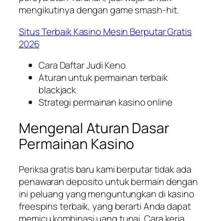
mengikutinya dengan game smash-hit.
Situs Terbaik Kasino Mesin Berputar Gratis
2026
Cara Daftar Judi Keno
Aturan untuk permainan terbaik
blackjack
Strategi permainan kasino online
Mengenal Aturan Dasar
Permainan Kasino
Periksa gratis baru kami berputar tidak ada
penawaran deposito untuk bermain dengan
ini peluang yang menguntungkan di kasino
freespins terbaik, yang berarti Anda dapat
memicu kombinasi uang tunai. Cara kerja