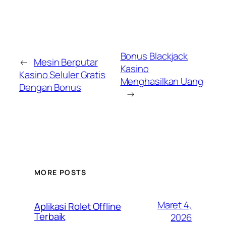
Bonus Blackjack
←
Mesin Berputar
Kasino
Kasino Seluler Gratis
Menghasilkan Uang
Dengan Bonus
→
MORE POSTS
Maret 4,
Aplikasi Rolet Offline
Terbaik
2026