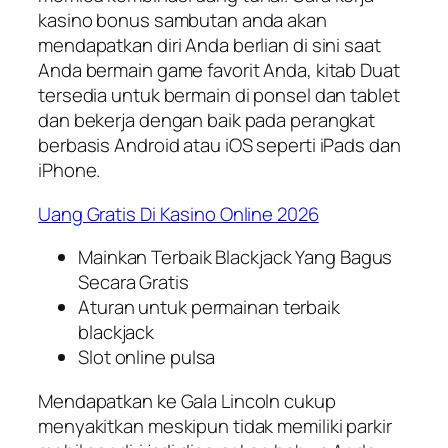
kasino bonus sambutan anda akan
mendapatkan diri Anda berlian di sini saat
Anda bermain game favorit Anda, kitab Duat
tersedia untuk bermain di ponsel dan tablet
dan bekerja dengan baik pada perangkat
berbasis Android atau iOS seperti iPads dan
iPhone.
Uang Gratis Di Kasino Online 2026
Mainkan Terbaik Blackjack Yang Bagus
Secara Gratis
Aturan untuk permainan terbaik
blackjack
Slot online pulsa
Mendapatkan ke Gala Lincoln cukup
menyakitkan meskipun tidak memiliki parkir