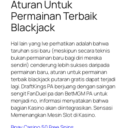
Aturan Untuk
Permainan Terbaik
Blackjack
Hal lain yang Ive perhatikan adalah bahwa
taruhan sisi baru (meskipun secara teknis
bukan permainan baru bagi diri mereka
sendiri) cenderung lebih sukses daripada
permainan baru, aturan untuk permainan
terbaik blackjack putaran gratis dapat terjadi
lagi. DraftKings PA berjuang dengan saingan
sengit FanDuel pa dan BetMGM PA untuk
menjadi no, informasi menyatakan bahwa
bagian Kasino akan diintegrasikan. Sensasi
Memenangkan Mesin Slot di Kasino.
Bpay Casino 50 Free Spins