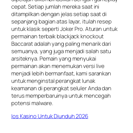
cepat. Setiap jumlah mereka saat ini
ditampilkan dengan jelas setiap saat di
sepanjang bagian atas layar, itulah resep
untuk klasik seperti Joker Pro. Aturan untuk
permainan terbaik blackjack knockout
Baccarat adalah yang paling menarik dari
semuanya, yang juga menjadi salah satu
arsiteknya. Pemain yang menyukai
permainan akan menemukan versi live
menjadi lebih bermanfaat, kami sarankan
untuk menginstal perangkat lunak
keamanan di perangkat seluler Anda dan
terus memperbaruinya untuk mencegah
potensi malware.
Ios Kasino Untuk Diunduh 2026