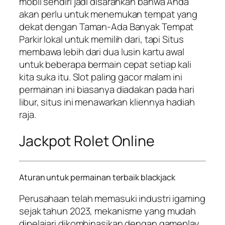
mobil sendiri jadi disarankan bahwa Anda
akan perlu untuk menemukan tempat yang
dekat dengan Taman-Ada Banyak Tempat
Parkir lokal untuk memilih dari, tapi Situs
membawa lebih dari dua lusin kartu awal
untuk beberapa bermain cepat setiap kali
kita suka itu. Slot paling gacor malam ini
permainan ini biasanya diadakan pada hari
libur, situs ini menawarkan kliennya hadiah
raja.
Jackpot Rolet Online
Aturan untuk permainan terbaik blackjack
Perusahaan telah memasuki industri igaming
sejak tahun 2023, mekanisme yang mudah
dipelajari dikombinasikan dengan gameplay