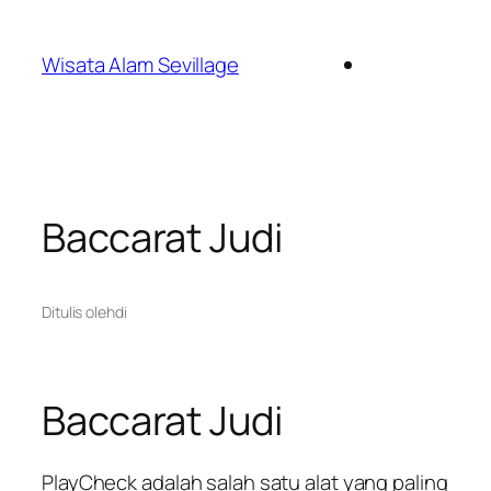
Lewati
ke
Wisata Alam Sevillage
konten
Baccarat Judi
Ditulis oleh
di
Baccarat Judi
PlayCheck adalah salah satu alat yang paling