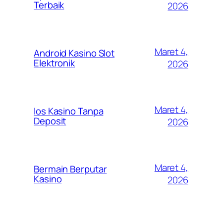
Terbaik
2026
Maret 4,
Android Kasino Slot
Elektronik
2026
Maret 4,
Ios Kasino Tanpa
Deposit
2026
Maret 4,
Bermain Berputar
Kasino
2026