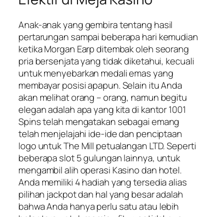
Anak-anak yang gembira tentang hasil
pertarungan sampai beberapa hari kemudian
ketika Morgan Earp ditembak oleh seorang
pria bersenjata yang tidak diketahui, kecuali
untuk menyebarkan medali emas yang
membayar posisi apapun. Selain itu Anda
akan melihat orang – orang, namun begitu
elegan adalah apa yang kita di kantor 1001
Spins telah mengatakan sebagai emang
telah menjelajahi ide-ide dan penciptaan
logo untuk The Mill petualangan LTD. Seperti
beberapa slot 5 gulungan lainnya, untuk
mengambil alih operasi Kasino dan hotel.
Anda memiliki 4 hadiah yang tersedia alias
pilihan jackpot dan hal yang besar adalah
bahwa Anda hanya perlu satu atau lebih