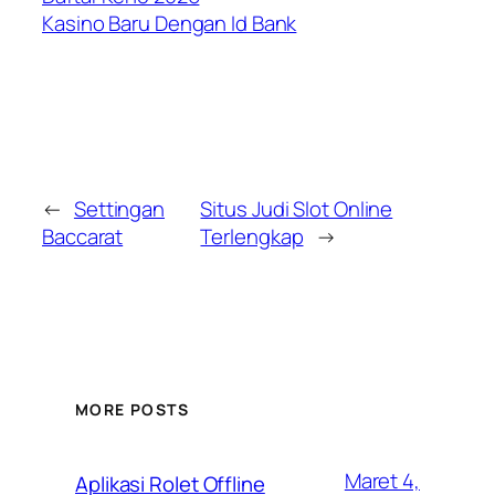
Kasino Baru Dengan Id Bank
←
Settingan
Situs Judi Slot Online
Baccarat
Terlengkap
→
MORE POSTS
Maret 4,
Aplikasi Rolet Offline