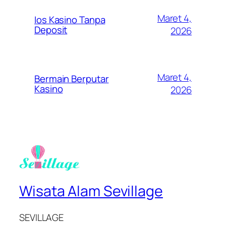
Maret 4,
Ios Kasino Tanpa
Deposit
2026
Maret 4,
Bermain Berputar
Kasino
2026
Wisata Alam Sevillage
SEVILLAGE