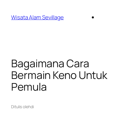
Lewati
ke
Wisata Alam Sevillage
konten
Bagaimana Cara
Bermain Keno Untuk
Pemula
Ditulis oleh
di