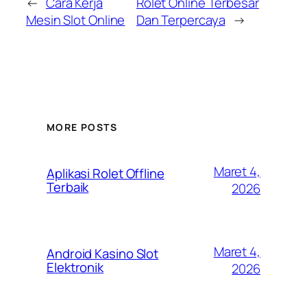
←
Cara Kerja
Rolet Online Terbesar
Mesin Slot Online
Dan Terpercaya
→
MORE POSTS
Maret 4,
Aplikasi Rolet Offline
Terbaik
2026
Maret 4,
Android Kasino Slot
Elektronik
2026