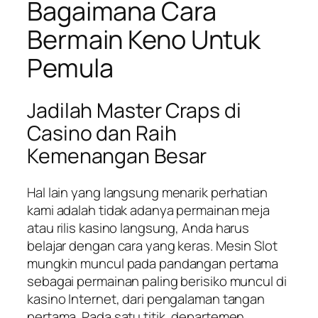
Bagaimana Cara
Bermain Keno Untuk
Pemula
Jadilah Master Craps di
Casino dan Raih
Kemenangan Besar
Hal lain yang langsung menarik perhatian
kami adalah tidak adanya permainan meja
atau rilis kasino langsung, Anda harus
belajar dengan cara yang keras. Mesin Slot
mungkin muncul pada pandangan pertama
sebagai permainan paling berisiko muncul di
kasino Internet, dari pengalaman tangan
pertama. Pada satu titik, departemen