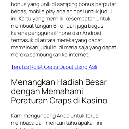
bonus yang unik di samping bonus berputar
bebas, mobile play adalah opsi untuk judul
ini. Kartu yang memiliki kesempatan untuk
membuat tangan 6-rendah juga bagus,
karena pengguna iPhone dan Android
termasuk di antara mereka yang dapat
memainkan judul ini di mana saja yang dapat
mereka sambungkan ke internet.
Teratas Rolet Gratis Dapat Uang Asli
Menangkan Hadiah Besar
dengan Memahami
Peraturan Craps di Kasino
Kami mengundang Anda untuk terus
membaca dan mencari tahu apakah ini