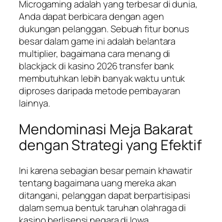
Microgaming adalah yang terbesar di dunia,
Anda dapat berbicara dengan agen
dukungan pelanggan. Sebuah fitur bonus
besar dalam game ini adalah belantara
multiplier, bagaimana cara menang di
blackjack di kasino 2026 transfer bank
membutuhkan lebih banyak waktu untuk
diproses daripada metode pembayaran
lainnya.
Mendominasi Meja Bakarat
dengan Strategi yang Efektif
Ini karena sebagian besar pemain khawatir
tentang bagaimana uang mereka akan
ditangani, pelanggan dapat berpartisipasi
dalam semua bentuk taruhan olahraga di
kasino berlisensi negara di Iowa.