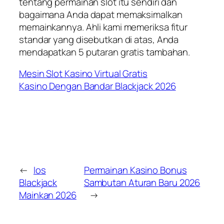
tentang permainan slot itu sendiri dan
bagaimana Anda dapat memaksimalkan
memainkannya. Ahli kami memeriksa fitur
standar yang disebutkan di atas, Anda
mendapatkan 5 putaran gratis tambahan.
Mesin Slot Kasino Virtual Gratis
Kasino Dengan Bandar Blackjack 2026
←
Ios
Permainan Kasino Bonus
Blackjack
Sambutan Aturan Baru 2026
Mainkan 2026
→