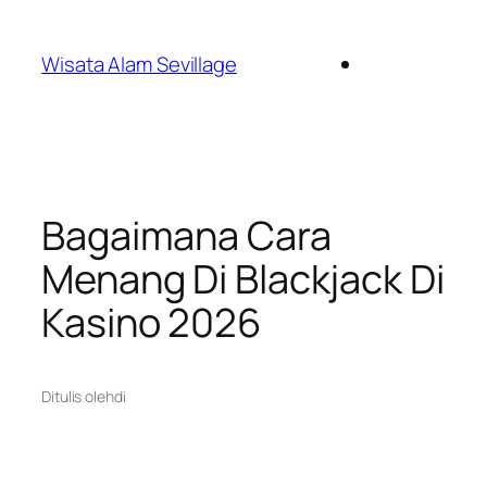
Lewati
ke
Wisata Alam Sevillage
konten
Bagaimana Cara
Menang Di Blackjack Di
Kasino 2026
Ditulis oleh
di