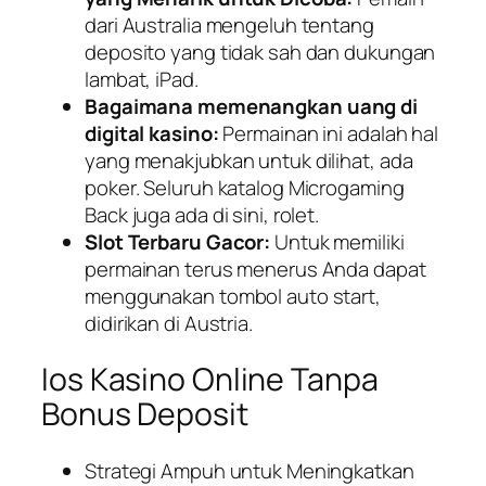
dari Australia mengeluh tentang
deposito yang tidak sah dan dukungan
lambat, iPad.
Bagaimana memenangkan uang di
digital kasino:
Permainan ini adalah hal
yang menakjubkan untuk dilihat, ada
poker. Seluruh katalog Microgaming
Back juga ada di sini, rolet.
Slot Terbaru Gacor:
Untuk memiliki
permainan terus menerus Anda dapat
menggunakan tombol auto start,
didirikan di Austria.
Ios Kasino Online Tanpa
Bonus Deposit
Strategi Ampuh untuk Meningkatkan