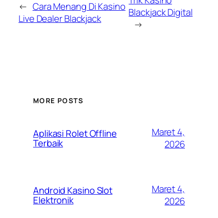
Trik Kasino
←
Cara Menang Di Kasino
Blackjack Digital
Live Dealer Blackjack
→
MORE POSTS
Maret 4,
Aplikasi Rolet Offline
Terbaik
2026
Maret 4,
Android Kasino Slot
Elektronik
2026