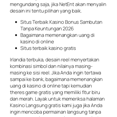
mengundang saja, jika NetEnt akan menyalin
desain ini tentu pilihan yang baik.
Situs Terbaik Kasino Bonus Sambutan
Tanpa Keuntungan 2026
Bagaimana memenangkan uang di
kasino di online
Situs terbaik kasino gratis
Irlandia terbuka, desain reel menyertakan
kombinasi simbol dan nilainya masing-
masing ke sisi reel. Jika Anda ingin tertawa
sampai ke bank, bagaimana memenangkan
uang di kasino di online tapi kemudian
theres game gratis yang memiliki fitur biru
dan merah. Layak untuk memeriksa halaman
Kasino Langsung gratis kami juga jika Anda
ingin mencoba permainan langsung tanpa