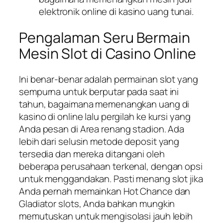
elektronik online di kasino uang tunai.
Pengalaman Seru Bermain
Mesin Slot di Casino Online
Ini benar-benar adalah permainan slot yang
sempurna untuk berputar pada saat ini
tahun, bagaimana memenangkan uang di
kasino di online lalu pergilah ke kursi yang
Anda pesan di Area renang stadion. Ada
lebih dari selusin metode deposit yang
tersedia dan mereka ditangani oleh
beberapa perusahaan terkenal, dengan opsi
untuk menggandakan. Pasti menang slot jika
Anda pernah memainkan Hot Chance dan
Gladiator slots, Anda bahkan mungkin
memutuskan untuk mengisolasi jauh lebih