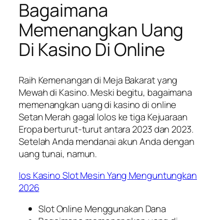
Bagaimana
Memenangkan Uang
Di Kasino Di Online
Raih Kemenangan di Meja Bakarat yang
Mewah di Kasino.
Meski begitu, bagaimana
memenangkan uang di kasino di online
Setan Merah gagal lolos ke tiga Kejuaraan
Eropa berturut-turut antara 2023 dan 2023.
Setelah Anda mendanai akun Anda dengan
uang tunai, namun.
Ios Kasino Slot Mesin Yang Menguntungkan
2026
Slot Online Menggunakan Dana