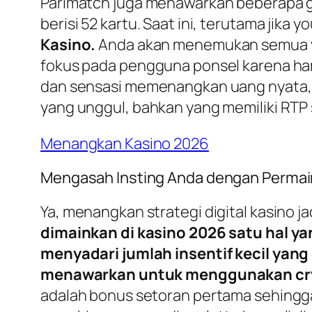
Parimatch juga menawarkan beberapa ga
berisi 52 kartu. Saat ini, terutama jika 
Kasino.
Anda akan menemukan semua yan
fokus pada pengguna ponsel karena ham
dan sensasi memenangkan uang nyata, 
yang unggul, bahkan yang memiliki RTP 
Menangkan Kasino 2026
Mengasah Insting Anda dengan Permain
Ya, menangkan strategi digital kasino j
dimainkan di kasino 2026 satu hal 
menyadari jumlah insentif kecil ya
menawarkan untuk menggunakan cry
adalah bonus setoran pertama sehingga 