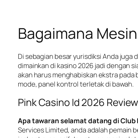
Bagaimana Mesin 
Di sebagian besar yurisdiksi Anda juga 
dimainkan di kasino 2026 jadi dengan 
akan harus menghabiskan ekstra pada b
mode, panel kontrol terletak di bawah.
Pink Casino Id 2026 Revie
Apa tawaran selamat datang di Club
Services Limited, anda adalah pemain 