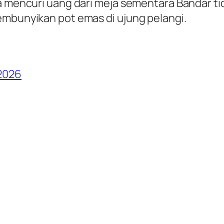
ia mencuri uang dari meja sementara Bandar ti
embunyikan pot emas di ujung pelangi.
 2026