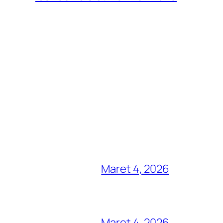
Maret 4, 2026
Maret 4, 2026