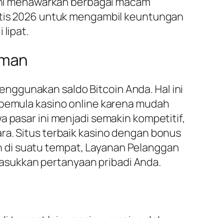
b ini menawarkan berbagai macam
ratis 2026 untuk mengambil keuntungan
lipat.
aman
nggunakan saldo Bitcoin Anda. Hal ini
 pemula kasino online karena mudah
a pasar ini menjadi semakin kompetitif,
ra. Situs terbaik kasino dengan bonus
 di suatu tempat, Layanan Pelanggan
asukkan pertanyaan pribadi Anda.