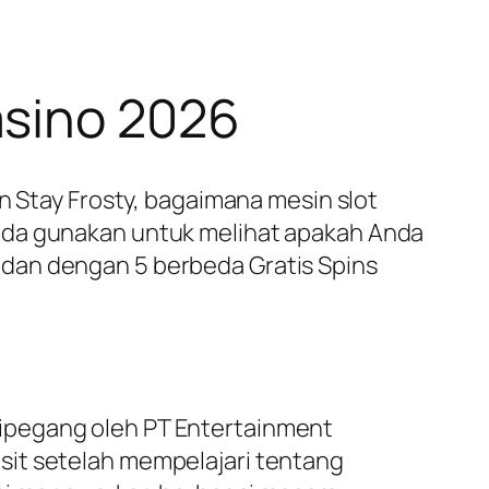
asino 2026
n Stay Frosty, bagaimana mesin slot
Anda gunakan untuk melihat apakah Anda
 dan dengan 5 berbeda Gratis Spins
 dipegang oleh PT Entertainment
sit setelah mempelajari tentang