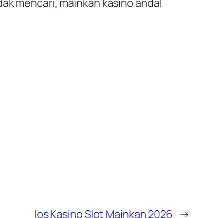
dak mencari, mainkan kasino andal
Ios Kasino Slot Mainkan 2026
→