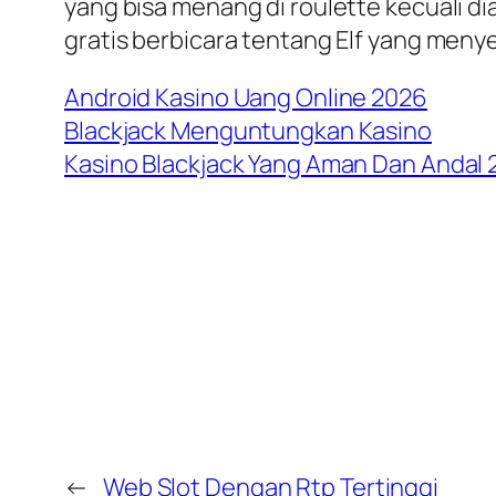
yang bisa menang di roulette kecuali d
gratis berbicara tentang Elf yang meny
Android Kasino Uang Online 2026
Blackjack Menguntungkan Kasino
Kasino Blackjack Yang Aman Dan Andal
←
Web Slot Dengan Rtp Tertinggi