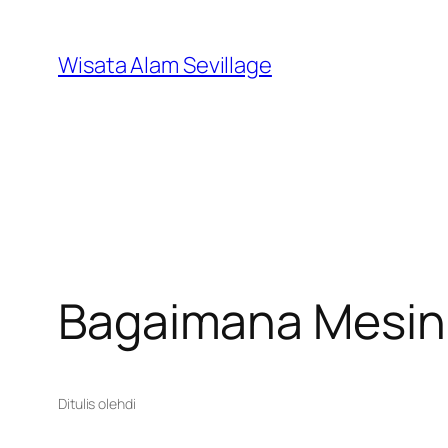
Lewati
ke
Wisata Alam Sevillage
konten
Bagaimana Mesin 
Ditulis oleh
di