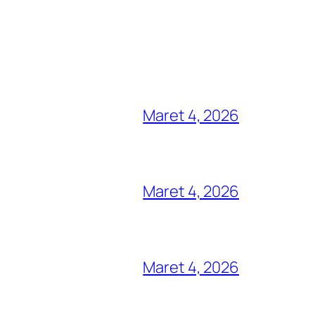
Maret 4, 2026
Maret 4, 2026
Maret 4, 2026