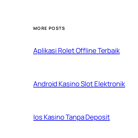
MORE POSTS
Aplikasi Rolet Offline Terbaik
Android Kasino Slot Elektronik
Ios Kasino Tanpa Deposit