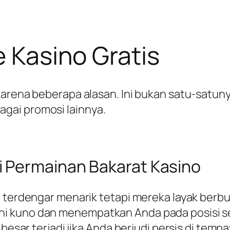
e Kasino Gratis
karena beberapa alasan. Ini bukan satu-satuny
gai promosi lainnya.
i Permainan Bakarat Kasino
 terdengar menarik tetapi mereka layak berburu
 kuno dan menempatkan Anda pada posisi seo
n besar terjadi jika Anda berjudi persis di te