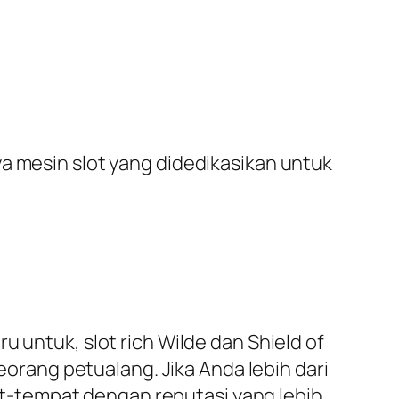
a mesin slot yang didedikasikan untuk
 untuk, slot rich Wilde dan Shield of
rang petualang. Jika Anda lebih dari
mpat-tempat dengan reputasi yang lebih