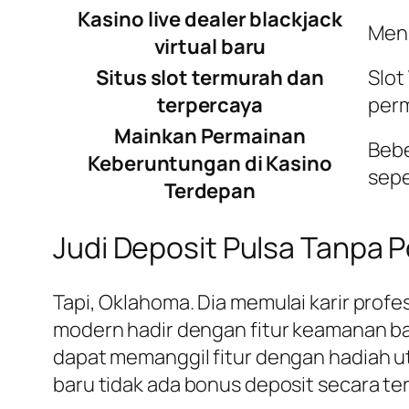
Kasino live dealer blackjack
Meni
virtual baru
Situs slot termurah dan
Slot
terpercaya
perm
Mainkan Permainan
Bebe
Keberuntungan di Kasino
sepe
Terdepan
Judi Deposit Pulsa Tanpa 
Tapi, Oklahoma. Dia memulai karir prof
modern hadir dengan fitur keamanan ba
dapat memanggil fitur dengan hadiah ut
baru tidak ada bonus deposit secara ter