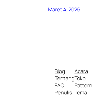
Maret 4, 2026
Blog
Acara
Tentang
Toko
FAQ
Pattern
Penulis
Tema