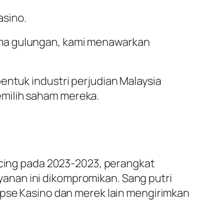
asino.
ima gulungan, kami menawarkan
uk industri perjudian Malaysia
emilih saham mereka.
Racing pada 2023-2023, perangkat
anan ini dikompromikan. Sang putri
ipse Kasino dan merek lain mengirimkan