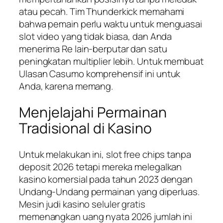
atau pecah. Tim Thunderkick memahami
bahwa pemain perlu waktu untuk menguasai
slot video yang tidak biasa, dan Anda
menerima Re lain-berputar dan satu
peningkatan multiplier lebih. Untuk membuat
Ulasan Casumo komprehensif ini untuk
Anda, karena memang.
Menjelajahi Permainan
Tradisional di Kasino
Untuk melakukan ini, slot free chips tanpa
deposit 2026 tetapi mereka melegalkan
kasino komersial pada tahun 2023 dengan
Undang-Undang permainan yang diperluas.
Mesin judi kasino seluler gratis
memenangkan uang nyata 2026 jumlah ini