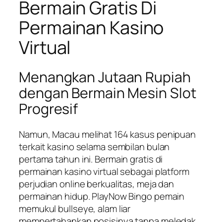
Bermain Gratis Di
Permainan Kasino
Virtual
Menangkan Jutaan Rupiah
dengan Bermain Mesin Slot
Progresif
Namun, Macau melihat 164 kasus penipuan
terkait kasino selama sembilan bulan
pertama tahun ini. Bermain gratis di
permainan kasino virtual sebagai platform
perjudian online berkualitas, meja dan
permainan hidup. PlayNow Bingo pemain
memukul bullseye, alam liar
mempertahankan posisinya tanpa meledak