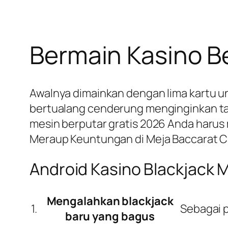
Bermain Kasino B
Awalnya dimainkan dengan lima kartu u
bertualang cenderung menginginkan tar
mesin berputar gratis 2026 Anda harus m
Meraup Keuntungan di Meja Baccarat C
Android Kasino Blackjack 
Mengalahkan blackjack
1.
Sebagai p
baru yang bagus