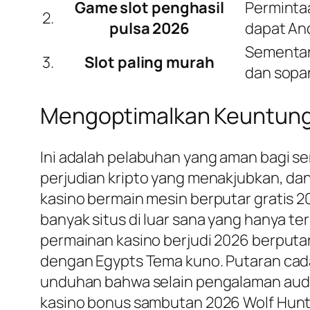
Game slot penghasil
Permintaa
2.
pulsa 2026
dapat An
Sementar
3.
Slot paling murah
dan sopan
Mengoptimalkan Keuntunga
Ini adalah pelabuhan yang aman bagi se
perjudian kripto yang menakjubkan, da
kasino bermain mesin berputar gratis 2
banyak situs di luar sana yang hanya t
permainan kasino berjudi 2026 berputa
dengan Egypts Tema kuno. Putaran cada
unduhan bahwa selain pengalaman audiov
kasino bonus sambutan 2026 Wolf Hunt