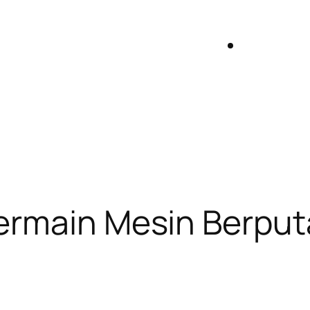
ermain Mesin Berputa