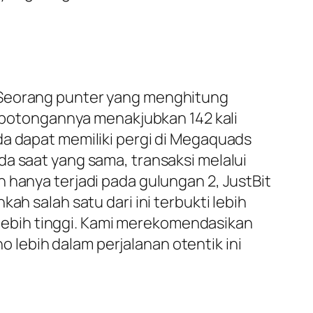
. Seorang punter yang menghitung
potongannya menakjubkan 142 kali
da dapat memiliki pergi di Megaquads
a saat yang sama, transaksi melalui
 hanya terjadi pada gulungan 2, JustBit
ah salah satu dari ini terbukti lebih
g lebih tinggi. Kami merekomendasikan
lebih dalam perjalanan otentik ini