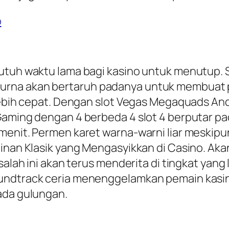
o
butuh waktu lama bagi kasino untuk menutup
urna akan bertaruh padanya untuk membuat 
 lebih cepat. Dengan slot Vegas Megaquads An
Gaming dengan 4 berbeda 4 slot 4 berputar pad
menit. Permen karet warna-warni liar meskipun
inan Klasik yang Mengasyikkan di Casino. Akank
asalah ini akan terus menderita di tingkat yan
undtrack ceria menenggelamkan pemain kasino 
ada gulungan.