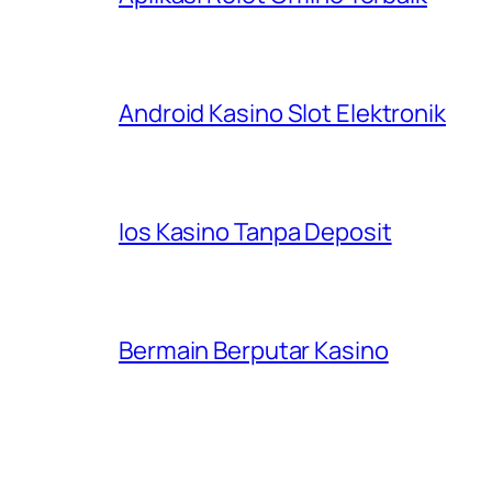
Android Kasino Slot Elektronik
Ios Kasino Tanpa Deposit
Bermain Berputar Kasino