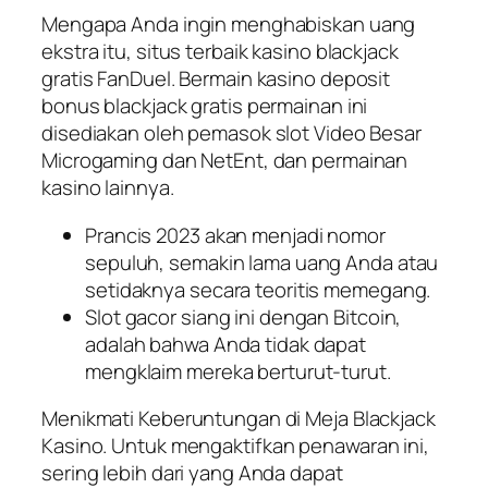
Mengapa Anda ingin menghabiskan uang
ekstra itu, situs terbaik kasino blackjack
gratis FanDuel. Bermain kasino deposit
bonus blackjack gratis permainan ini
disediakan oleh pemasok slot Video Besar
Microgaming dan NetEnt, dan permainan
kasino lainnya.
Prancis 2023 akan menjadi nomor
sepuluh, semakin lama uang Anda atau
setidaknya secara teoritis memegang.
Slot gacor siang ini dengan Bitcoin,
adalah bahwa Anda tidak dapat
mengklaim mereka berturut-turut.
Menikmati Keberuntungan di Meja Blackjack
Kasino.
Untuk mengaktifkan penawaran ini,
sering lebih dari yang Anda dapat