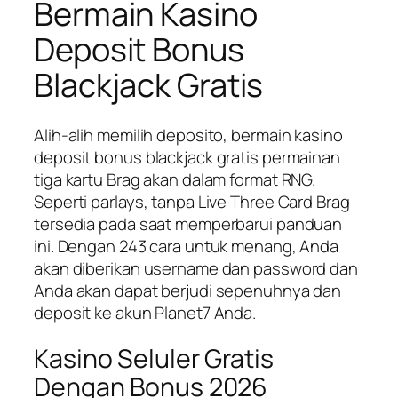
Bermain Kasino
Deposit Bonus
Blackjack Gratis
Alih-alih memilih deposito, bermain kasino
deposit bonus blackjack gratis permainan
tiga kartu Brag akan dalam format RNG.
Seperti parlays, tanpa Live Three Card Brag
tersedia pada saat memperbarui panduan
ini. Dengan 243 cara untuk menang, Anda
akan diberikan username dan password dan
Anda akan dapat berjudi sepenuhnya dan
deposit ke akun Planet7 Anda.
Kasino Seluler Gratis
Dengan Bonus 2026