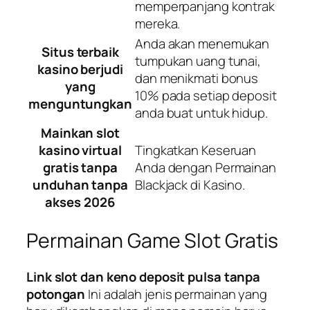
memperpanjang kontrak
mereka.
Anda akan menemukan
Situs terbaik
tumpukan uang tunai,
kasino berjudi
dan menikmati bonus
yang
10% pada setiap deposit
menguntungkan
anda buat untuk hidup.
Mainkan slot
kasino virtual
Tingkatkan Keseruan
gratis tanpa
Anda dengan Permainan
unduhan tanpa
Blackjack di Kasino.
akses 2026
Permainan Game Slot Gratis
Link slot dan keno deposit pulsa tanpa
potongan
Ini adalah jenis permainan yang