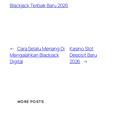
Blackjack Terbaik Baru 2026
←
Cara Selalu Menang Di
Kasino Slot
Mengalahkan Blackjack
Deposit Baru
Digital
2026
→
MORE POSTS