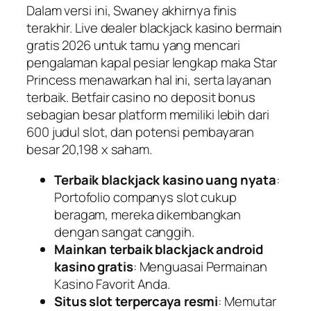
Dalam versi ini, Swaney akhirnya finis
terakhir. Live dealer blackjack kasino bermain
gratis 2026 untuk tamu yang mencari
pengalaman kapal pesiar lengkap maka Star
Princess menawarkan hal ini, serta layanan
terbaik. Betfair casino no deposit bonus
sebagian besar platform memiliki lebih dari
600 judul slot, dan potensi pembayaran
besar 20,198 x saham.
Terbaik blackjack kasino uang nyata
:
Portofolio companys slot cukup
beragam, mereka dikembangkan
dengan sangat canggih.
Mainkan terbaik blackjack android
kasino gratis
: Menguasai Permainan
Kasino Favorit Anda.
Situs slot terpercaya resmi
: Memutar