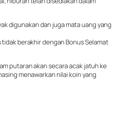
ai, hiburan telah disediakan dalam
anyak digunakan dan juga mata uang yang
 tidak berakhir dengan Bonus Selamat
am putaran akan secara acak jatuh ke
-masing menawarkan nilai koin yang