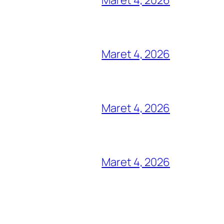
Maret 4, 2026
Maret 4, 2026
Maret 4, 2026
Maret 4, 2026