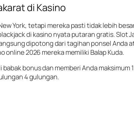
karat di Kasino
i New York, tetapi mereka pasti tidak lebih be
blackjack di kasino nyata putaran gratis. Slot
angsung dipotong dari tagihan ponsel Anda at
sino online 2026 mereka memiliki Balap Kuda.
 babak bonus dan memberi Anda maksimum 16,
gulungan 4 gulungan.