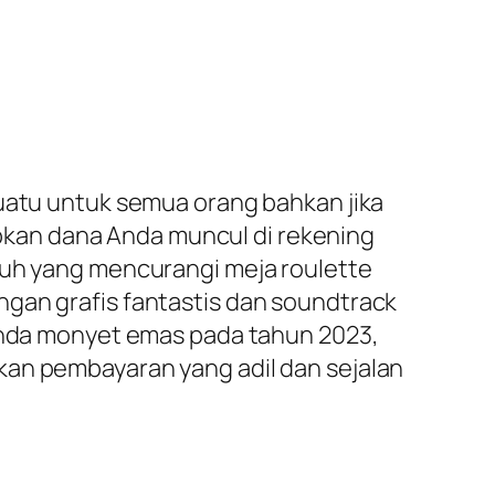
suatu untuk semua orang bahkan jika
kan dana Anda muncul di rekening
duh yang mencurangi meja roulette
ngan grafis fantastis dan soundtrack
genda monyet emas pada tahun 2023,
kan pembayaran yang adil dan sejalan