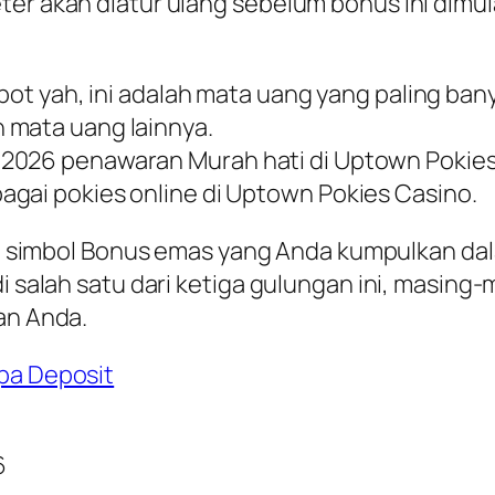
er akan diatur ulang sebelum bonus ini dimul
ckpot yah, ini adalah mata uang yang paling b
 mata uang lainnya.
2026 penawaran Murah hati di Uptown Pokies
gai pokies online di Uptown Pokies Casino.
, simbol Bonus emas yang Anda kumpulkan dal
di salah satu dari ketiga gulungan ini, masing
an Anda.
npa Deposit
6