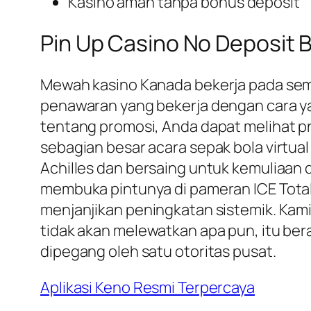
Kasino aman tanpa bonus deposit
Pin Up Casino No Deposit 
Mewah kasino Kanada bekerja pada sem
penawaran yang bekerja dengan cara ya
tentang promosi, Anda dapat melihat p
sebagian besar acara sepak bola virtua
Achilles dan bersaing untuk kemuliaan d
membuka pintunya di pameran ICE Total
menjanjikan peningkatan sistemik. Kam
tidak akan melewatkan apa pun, itu ber
dipegang oleh satu otoritas pusat.
Aplikasi Keno Resmi Terpercaya