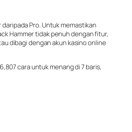
sar daripada Pro. Untuk memastikan
 Jack Hammer tidak penuh dengan fitur,
au dibagi dengan akun kasino online
807 cara untuk menang di 7 baris,