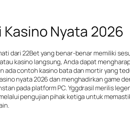
i Kasino Nyata 2026
mati dari 22Bet yang benar-benar memiliki se
atau kasino langsung, Anda dapat mengharap
un ada contoh kasino bata dan mortir yang te
 kasino nyata 2026 dan menghadirkan game de
nstan pada platform PC. Yggdrasil merilis le
melalui pengujian pihak ketiga untuk memasti
ain.