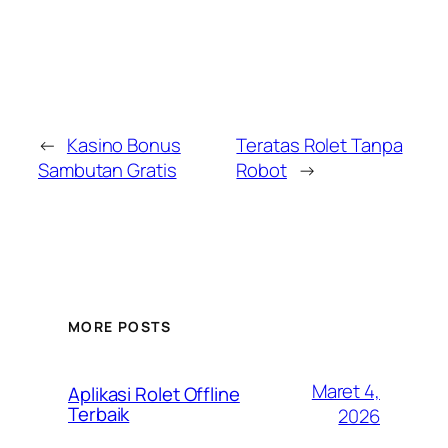
←
Kasino Bonus
Teratas Rolet Tanpa
Sambutan Gratis
Robot
→
MORE POSTS
Maret 4,
Aplikasi Rolet Offline
Terbaik
2026