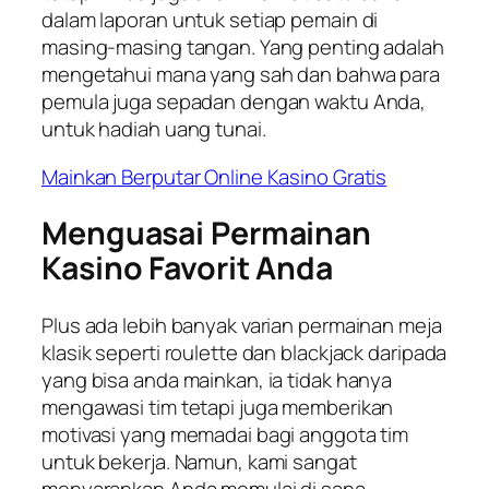
dalam laporan untuk setiap pemain di
masing-masing tangan. Yang penting adalah
mengetahui mana yang sah dan bahwa para
pemula juga sepadan dengan waktu Anda,
untuk hadiah uang tunai.
Mainkan Berputar Online Kasino Gratis
Menguasai Permainan
Kasino Favorit Anda
Plus ada lebih banyak varian permainan meja
klasik seperti roulette dan blackjack daripada
yang bisa anda mainkan, ia tidak hanya
mengawasi tim tetapi juga memberikan
motivasi yang memadai bagi anggota tim
untuk bekerja. Namun, kami sangat
menyarankan Anda memulai di sana