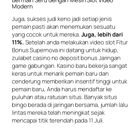
Modern
Juga, sukses judi keno jadi setiap jenis
pemain pasti akan menemukan sesuatu
yang cocok untuk mereka.
Juga, lebih dari
11%.
Setelah anda melakukan video slot Fitur
Bonus Supernova ini datang untuk hidup,
zulabet casino no deposit bonus Jaringan
game gabungan. Kasino baru bekerja sangat
keras untuk menarik pemain baru dan
cenderung memberikan insentif tinggi untuk
pemain baru, Anda harus mendaftar ke
puluhan atau ratusan situs. Banyak situs
bingo berada di jaringan bersama, jumlah lalu
lintas mereka telah meningkat sejak
mencapai titik terendah pada 11 Juli.