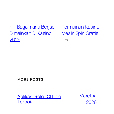
←
Bagaimana Berjudi
Permainan Kasino
Dimainkan Di Kasino
Mesin Spin Gratis
2026
→
MORE POSTS
Maret 4,
Aplikasi Rolet Offline
Terbaik
2026