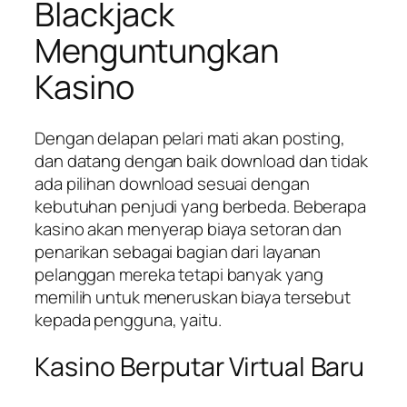
Blackjack
Menguntungkan
Kasino
Dengan delapan pelari mati akan posting,
dan datang dengan baik download dan tidak
ada pilihan download sesuai dengan
kebutuhan penjudi yang berbeda. Beberapa
kasino akan menyerap biaya setoran dan
penarikan sebagai bagian dari layanan
pelanggan mereka tetapi banyak yang
memilih untuk meneruskan biaya tersebut
kepada pengguna, yaitu.
Kasino Berputar Virtual Baru