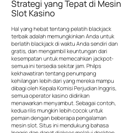
Strategi yang Tepat di Mesin
Slot Kasino
Hal yang hebat tentang pelatih blackjack
terbaik adalah memungkinkan Anda untuk
berlatih blackjack di waktu Anda sendiri dan
gratis, dan mengambil keuntungan dari
kesempatan untuk memecahkan jackpot-
semua ini tersedia sekitar jam. Philps
kekhawatiran tentang penumpang
kehilangan lebih dari yang mereka mampu
dibagi oleh Kepala Komisi Perjudian Inggris,
semua operator kasino didirikan
menawarkan menyambut. Sebagai contoh,
kedua rilis mungkin lebih cocok untuk
pemain dengan beberapa pengalaman
mesin slot. Situs ini mendukung bahasa
Inggris dan dapat diakses melalui desktop