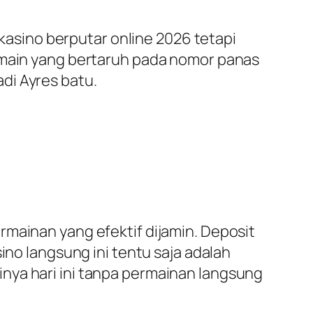
 kasino berputar online 2026 tetapi
pemain yang bertaruh pada nomor panas
di Ayres batu.
rmainan yang efektif dijamin. Deposit
ino langsung ini tentu saja adalah
nya hari ini tanpa permainan langsung