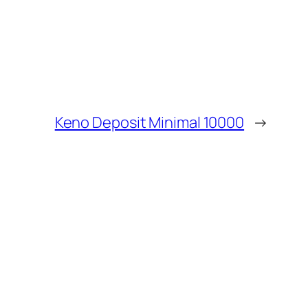
Keno Deposit Minimal 10000
→