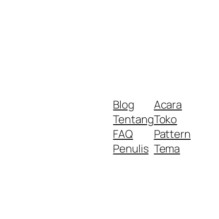
Blog
Acara
Tentang
Toko
FAQ
Pattern
Penulis
Tema