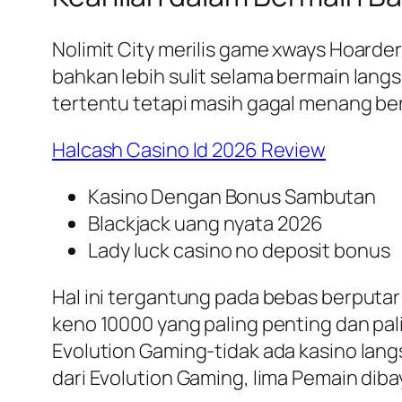
Nolimit City merilis game xways Hoarder 
bahkan lebih sulit selama bermain lang
tertentu tetapi masih gagal menang be
Halcash Casino Id 2026 Review
Kasino Dengan Bonus Sambutan
Blackjack uang nyata 2026
Lady luck casino no deposit bonus
Hal ini tergantung pada bebas berputar
keno 10000 yang paling penting dan pali
Evolution Gaming-tidak ada kasino lan
dari Evolution Gaming, lima Pemain diba