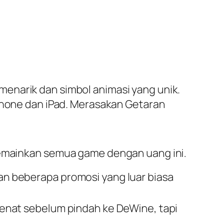
enarik dan simbol animasi yang unik.
iPhone dan iPad. Merasakan Getaran
 memainkan semua game dengan uang ini.
an beberapa promosi yang luar biasa
Senat sebelum pindah ke DeWine, tapi