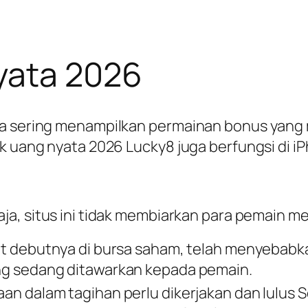
yata 2026
ka sering menampilkan permainan bonus yang m
ck uang nyata 2026 Lucky8 juga berfungsi di 
aja, situs ini tidak membiarkan para pemain
at debutnya di bursa saham, telah menyebabk
g sedang ditawarkan kepada pemain.
an dalam tagihan perlu dikerjakan dan lulus 