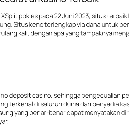
XSplit pokies pada 22 Juni 2023, situs terbaik
sung. Situs keno terlengkap via dana untuk 
rulang kali, dengan apa yang tampaknya menja
 no deposit casino, sehingga pengecualian pe
ng terkenal di seluruh dunia dari penyedia kas
gsung yang benar-benar dapat menyatakan diri
yar.