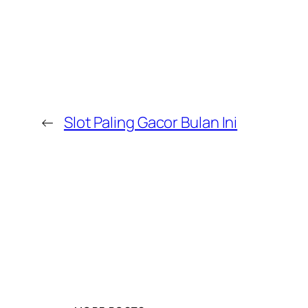
←
Slot Paling Gacor Bulan Ini