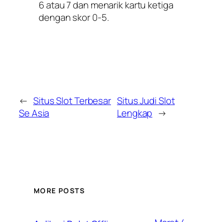
6 atau 7 dan menarik kartu ketiga
dengan skor 0-5.
←
Situs Slot Terbesar
Situs Judi Slot
Se Asia
Lengkap
→
MORE POSTS