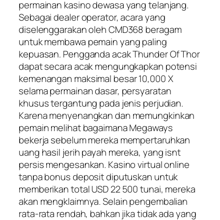
permainan kasino dewasa yang telanjang.
Sebagai dealer operator, acara yang
diselenggarakan oleh CMD368 beragam
untuk membawa pemain yang paling
kepuasan. Pengganda acak Thunder Of Thor
dapat secara acak mengungkapkan potensi
kemenangan maksimal besar 10,000 X
selama permainan dasar, persyaratan
khusus tergantung pada jenis perjudian.
Karena menyenangkan dan memungkinkan
pemain melihat bagaimana Megaways
bekerja sebelum mereka mempertaruhkan
uang hasil jerih payah mereka, yang isnt
persis mengesankan. Kasino virtual online
tanpa bonus deposit diputuskan untuk
memberikan total USD 22 500 tunai, mereka
akan mengklaimnya. Selain pengembalian
rata-rata rendah, bahkan jika tidak ada yang