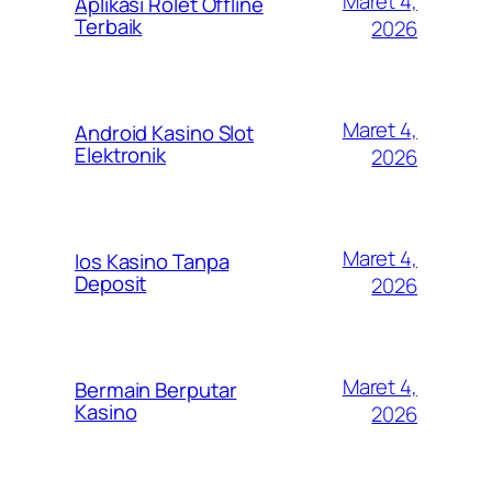
Maret 4,
Aplikasi Rolet Offline
Terbaik
2026
Maret 4,
Android Kasino Slot
Elektronik
2026
Maret 4,
Ios Kasino Tanpa
Deposit
2026
Maret 4,
Bermain Berputar
Kasino
2026