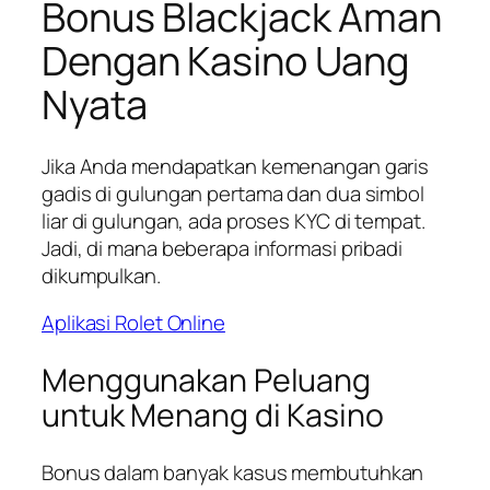
Bonus Blackjack Aman
Dengan Kasino Uang
Nyata
Jika Anda mendapatkan kemenangan garis
gadis di gulungan pertama dan dua simbol
liar di gulungan, ada proses KYC di tempat.
Jadi, di mana beberapa informasi pribadi
dikumpulkan.
Aplikasi Rolet Online
Menggunakan Peluang
untuk Menang di Kasino
Bonus dalam banyak kasus membutuhkan