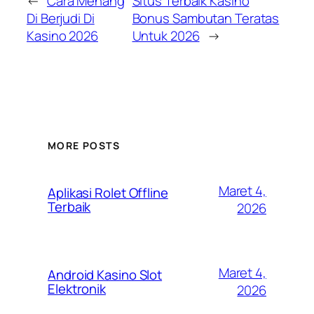
←
Cara Menang
Situs Terbaik Kasino
Di Berjudi Di
Bonus Sambutan Teratas
Kasino 2026
Untuk 2026
→
MORE POSTS
Maret 4,
Aplikasi Rolet Offline
Terbaik
2026
Maret 4,
Android Kasino Slot
Elektronik
2026