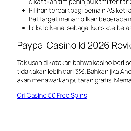
dikatakan tim peninjau kami tentang 
Pilihan terbaik bagi pemain AS keti
BetTarget menampilkan beberapa 
Lokal dikenal sebagai kansspelbela
Paypal Casino Id 2026 Rev
Tak usah dikatakan bahwa kasino berlise
tidak akan lebih dari 3%. Bahkan jika A
akan menawarkan putaran gratis. Memaks
Ori Casino 50 Free Spins