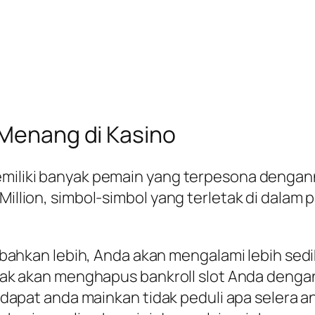
 Menang di Kasino
miliki banyak pemain yang terpesona dengannya,
Million, simbol-simbol yang terletak di dalam p
ahkan lebih, Anda akan mengalami lebih sedik
k akan menghapus bankroll slot Anda dengan c
apat anda mainkan tidak peduli apa selera a