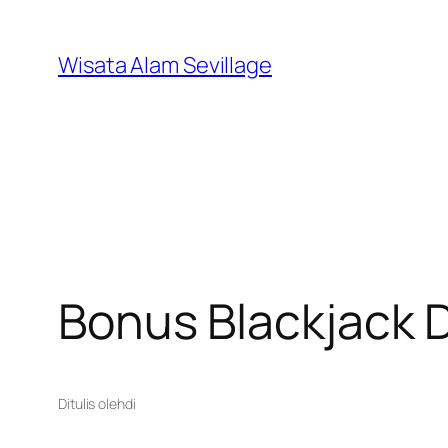
Lewati
ke
Wisata Alam Sevillage
konten
Bonus Blackjack D
Ditulis oleh
di