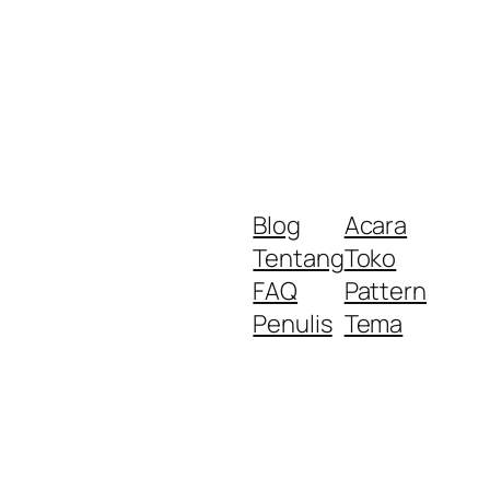
Blog
Acara
Tentang
Toko
FAQ
Pattern
Penulis
Tema