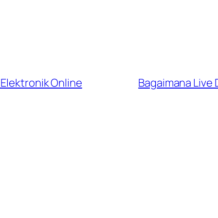
Elektronik Online
Bagaimana Live D