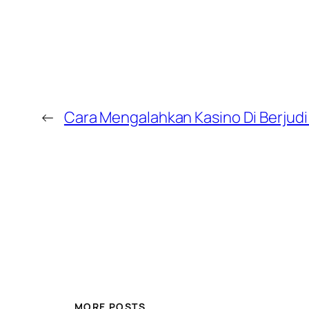
←
Cara Mengalahkan Kasino Di Berjudi 
MORE POSTS