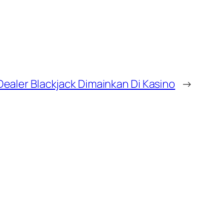
ealer Blackjack Dimainkan Di Kasino
→