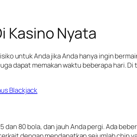
i Kasino Nyata
risiko untuk Anda jika Anda hanya ingin berm
uga dapat memakan waktu beberapa hari. Di te
us Blackjack
5 dan 80 bola, dan jauh Anda pergi. Ada bebe
ni terkait dengan mendapatkan sejumlah chip 