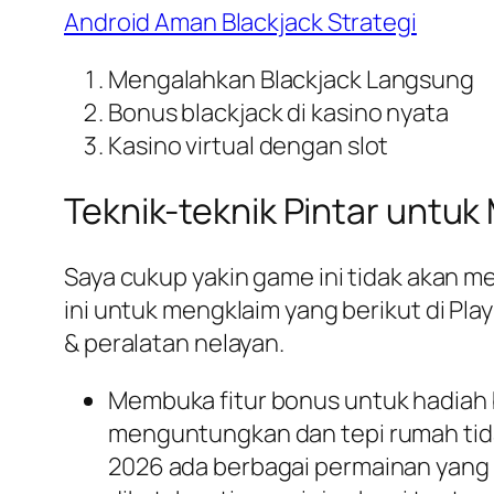
Android Aman Blackjack Strategi
Mengalahkan Blackjack Langsung
Bonus blackjack di kasino nyata
Kasino virtual dengan slot
Teknik-teknik Pintar untuk
Saya cukup yakin game ini tidak akan me
ini untuk mengklaim yang berikut di Play
& peralatan nelayan.
Membuka fitur bonus untuk hadiah b
menguntungkan dan tepi rumah tida
2026 ada berbagai permainan yang d