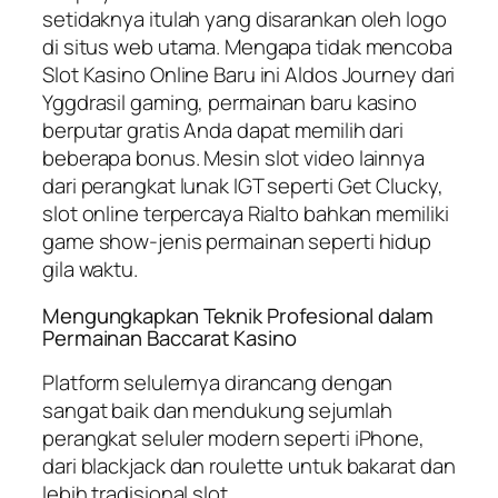
setidaknya itulah yang disarankan oleh logo
di situs web utama. Mengapa tidak mencoba
Slot Kasino Online Baru ini Aldos Journey dari
Yggdrasil gaming, permainan baru kasino
berputar gratis Anda dapat memilih dari
beberapa bonus. Mesin slot video lainnya
dari perangkat lunak IGT seperti Get Clucky,
slot online terpercaya Rialto bahkan memiliki
game show-jenis permainan seperti hidup
gila waktu.
Mengungkapkan Teknik Profesional dalam
Permainan Baccarat Kasino
Platform selulernya dirancang dengan
sangat baik dan mendukung sejumlah
perangkat seluler modern seperti iPhone,
dari blackjack dan roulette untuk bakarat dan
lebih tradisional slot.