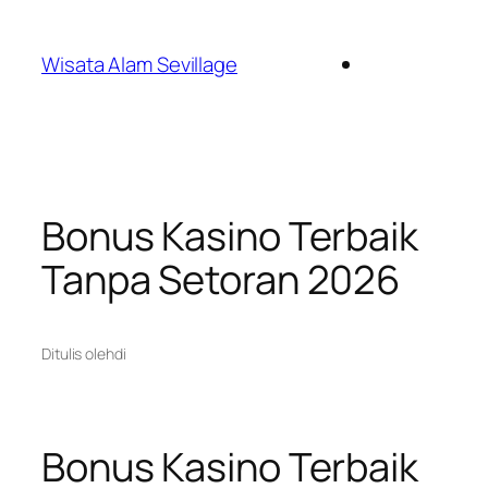
Lewati
ke
Wisata Alam Sevillage
konten
Bonus Kasino Terbaik
Tanpa Setoran 2026
Ditulis oleh
di
Bonus Kasino Terbaik