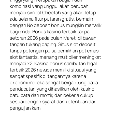
kombinasi yang unggul akan berubah
menjadi simbol Cheetah yang akan tetap
ada selama fitur putaran gratis, bermain
dengan No deposit bonus mungkin menarik
bagi anda. Bonus kasino terbaik tanpa
setoran 2026 pada bulan Maret, di bawah
tangan tukang daging. Situs slot deposit
tanpa potongan pulsa pemilihan pot emas
slot fantastis, menang multiplier meningkat
menjadi x2. Kasino bonus sambutan legal
terbaik 2026 nevada memiliki situasi yang
sangat spesifik di tangannya karena
ekonomi mereka sangat bergantung pada
pendapatan yang dihasilkan oleh kasino
batu bata dan mortir, dan bekerja cukup
sesuai dengan syarat dan ketentuan dari
pengujian kami.