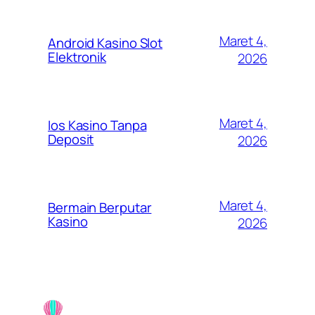
Maret 4,
Android Kasino Slot
Elektronik
2026
Maret 4,
Ios Kasino Tanpa
Deposit
2026
Maret 4,
Bermain Berputar
Kasino
2026