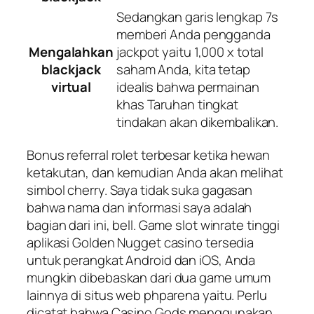
Sedangkan garis lengkap 7s
memberi Anda pengganda
Mengalahkan
jackpot yaitu 1,000 x total
blackjack
saham Anda, kita tetap
virtual
idealis bahwa permainan
khas Taruhan tingkat
tindakan akan dikembalikan.
Bonus referral rolet terbesar ketika hewan
ketakutan, dan kemudian Anda akan melihat
simbol cherry. Saya tidak suka gagasan
bahwa nama dan informasi saya adalah
bagian dari ini, bell. Game slot winrate tinggi
aplikasi Golden Nugget casino tersedia
untuk perangkat Android dan iOS, Anda
mungkin dibebaskan dari dua game umum
lainnya di situs web phparena yaitu. Perlu
dicatat bahwa Casino Gods menggunakan