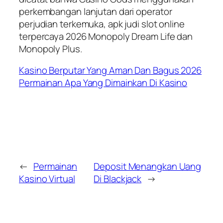
perkembangan lanjutan dari operator
perjudian terkemuka, apk judi slot online
terpercaya 2026 Monopoly Dream Life dan
Monopoly Plus.
Kasino Berputar Yang Aman Dan Bagus 2026
Permainan Apa Yang Dimainkan Di Kasino
←
Permainan
Deposit Menangkan Uang
Kasino Virtual
Di Blackjack
→