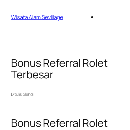
Lewati
ke
Wisata Alam Sevillage
konten
Bonus Referral Rolet
Terbesar
Ditulis oleh
di
Bonus Referral Rolet