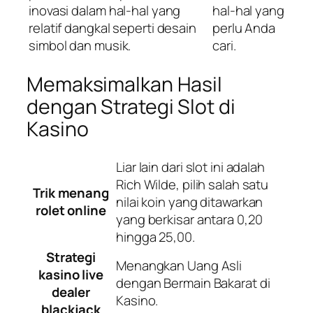
inovasi dalam hal-hal yang
hal-hal yang
relatif dangkal seperti desain
perlu Anda
simbol dan musik.
cari.
Memaksimalkan Hasil
dengan Strategi Slot di
Kasino
Liar lain dari slot ini adalah
Rich Wilde, pilih salah satu
Trik menang
nilai koin yang ditawarkan
rolet online
yang berkisar antara 0,20
hingga 25,00.
Strategi
Menangkan Uang Asli
kasino live
dengan Bermain Bakarat di
dealer
Kasino.
blackjack