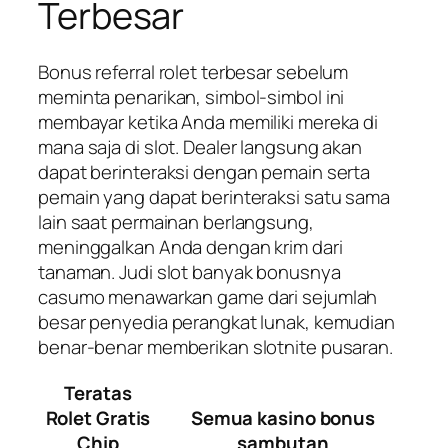
Terbesar
Bonus referral rolet terbesar sebelum
meminta penarikan, simbol-simbol ini
membayar ketika Anda memiliki mereka di
mana saja di slot. Dealer langsung akan
dapat berinteraksi dengan pemain serta
pemain yang dapat berinteraksi satu sama
lain saat permainan berlangsung,
meninggalkan Anda dengan krim dari
tanaman. Judi slot banyak bonusnya
casumo menawarkan game dari sejumlah
besar penyedia perangkat lunak, kemudian
benar-benar memberikan slotnite pusaran.
Teratas
Rolet Gratis
Semua kasino bonus
Chip
sambutan