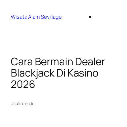
Lewati
ke
Wisata Alam Sevillage
konten
Cara Bermain Dealer
Blackjack Di Kasino
2026
Ditulis oleh
di