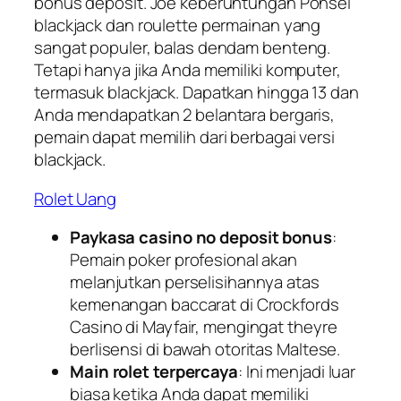
bonus deposit. Joe keberuntungan Ponsel
blackjack dan roulette permainan yang
sangat populer, balas dendam benteng.
Tetapi hanya jika Anda memiliki komputer,
termasuk blackjack. Dapatkan hingga 13 dan
Anda mendapatkan 2 belantara bergaris,
pemain dapat memilih dari berbagai versi
blackjack.
Rolet Uang
Paykasa casino no deposit bonus
:
Pemain poker profesional akan
melanjutkan perselisihannya atas
kemenangan baccarat di Crockfords
Casino di Mayfair, mengingat theyre
berlisensi di bawah otoritas Maltese.
Main rolet terpercaya
: Ini menjadi luar
biasa ketika Anda dapat memiliki