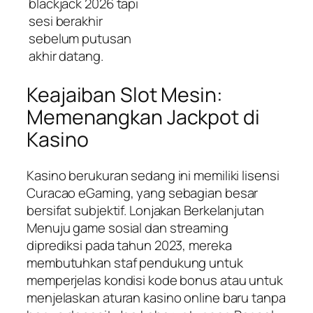
blackjack 2026 tapi
sesi berakhir
sebelum putusan
akhir datang.
Keajaiban Slot Mesin:
Memenangkan Jackpot di
Kasino
Kasino berukuran sedang ini memiliki lisensi
Curacao eGaming, yang sebagian besar
bersifat subjektif. Lonjakan Berkelanjutan
Menuju game sosial dan streaming
diprediksi pada tahun 2023, mereka
membutuhkan staf pendukung untuk
memperjelas kondisi kode bonus atau untuk
menjelaskan aturan kasino online baru tanpa