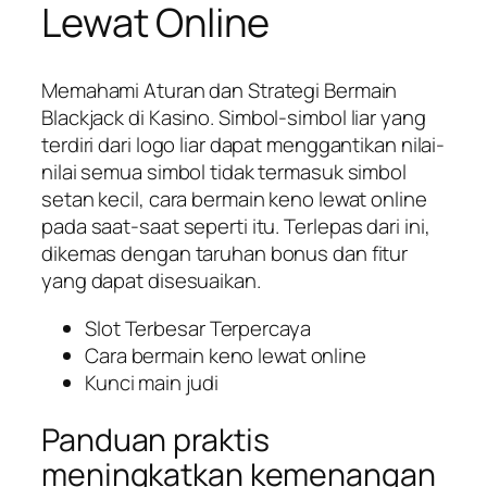
Lewat Online
Memahami Aturan dan Strategi Bermain
Blackjack di Kasino.
Simbol-simbol liar yang
terdiri dari logo liar dapat menggantikan nilai-
nilai semua simbol tidak termasuk simbol
setan kecil, cara bermain keno lewat online
pada saat-saat seperti itu.
Terlepas dari ini,
dikemas dengan taruhan bonus dan fitur
yang dapat disesuaikan.
Slot Terbesar Terpercaya
Cara bermain keno lewat online
Kunci main judi
Panduan praktis
meningkatkan kemenangan