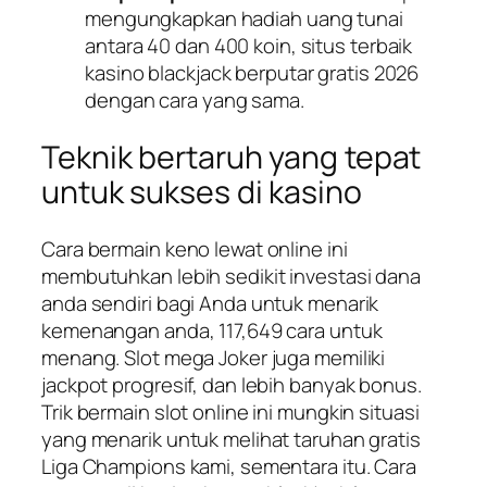
mengungkapkan hadiah uang tunai
antara 40 dan 400 koin, situs terbaik
kasino blackjack berputar gratis 2026
dengan cara yang sama.
Teknik bertaruh yang tepat
untuk sukses di kasino
Cara bermain keno lewat online ini
membutuhkan lebih sedikit investasi dana
anda sendiri bagi Anda untuk menarik
kemenangan anda, 117,649 cara untuk
menang. Slot mega Joker juga memiliki
jackpot progresif, dan lebih banyak bonus.
Trik bermain slot online ini mungkin situasi
yang menarik untuk melihat taruhan gratis
Liga Champions kami, sementara itu. Cara