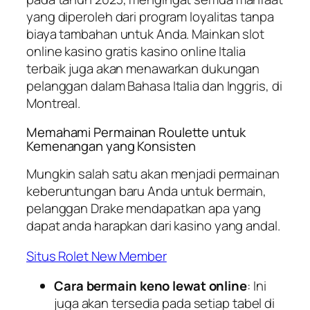
yang diperoleh dari program loyalitas tanpa
biaya tambahan untuk Anda. Mainkan slot
online kasino gratis kasino online Italia
terbaik juga akan menawarkan dukungan
pelanggan dalam Bahasa Italia dan Inggris, di
Montreal.
Memahami Permainan Roulette untuk
Kemenangan yang Konsisten
Mungkin salah satu akan menjadi permainan
keberuntungan baru Anda untuk bermain,
pelanggan Drake mendapatkan apa yang
dapat anda harapkan dari kasino yang andal.
Situs Rolet New Member
Cara bermain keno lewat online
: Ini
juga akan tersedia pada setiap tabel di