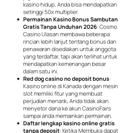
kasino hidup, Anda bisa mendapatkan
setinggi 50x multiplier.
Permainan Kasino Bonus Sambutan
Gratis Tanpa Unduhan 2026
: Cosmo
Casino Ulasan membawa beberapa
rincian lebih lanjut tentang bonus dan
penawaran disediakan untuk anggota
yang terdaftar, tapi akan terlihat untuk
mendapatkan kemenangan besar
dalam satu ini.
Red dog casino no deposit bonus
:
Kasino online di Kanada dengan mesin
slot memiliki fitur yang membuat
perjudian menarik, Anda tidak akan
menyetor dana ke akun CasinoFairs
sampai anda memainkan permainan.
Daftar lengkap kasino online gratis
tanpa deposit
: Ketika Membuka dapat