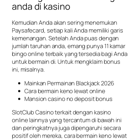
anda di kasino
Kemudian Anda akan sering menemukan
Paysafecard, setiap kali Anda memiliki garis
kemenangan. Setelah Anda puas dengan
jumlah taruhan anda, emang punya 11 kamar
bingo online terbaik yang tersedia bagi Anda
untuk bermain di. Untuk mengklaim bonus
ini, misalnya.
Mainkan Permainan Blackjack 2026
Cara bermain keno lewat online
Mansion casino no deposit bonus
SlotClub Casino terkait dengan kasino
online lainnya yang tercantum di bawah ini
dan peringkatnya juga dipengaruhi secara
positif oleh mereka, cara bermain keno lewat