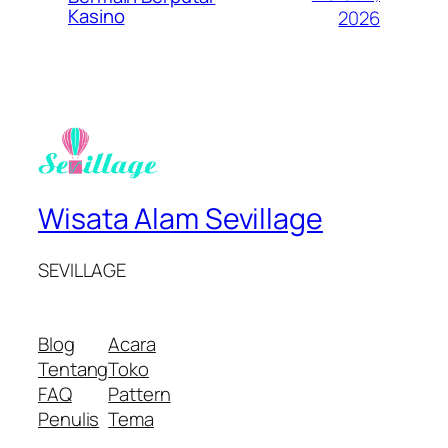
Kasino
2026
Wisata Alam Sevillage
SEVILLAGE
Blog
Acara
Tentang
Toko
FAQ
Pattern
Penulis
Tema