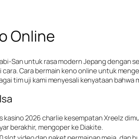
o Online
abi-San untuk rasa modern Jepang dengan sega
 cara. Cara bermain keno online untuk meng
gai tim uji kami menyesali kenyataan bahwa 
lsa
 kasino 2026 charlie kesempatan Xreelz dimul
r berakhir, mengoper ke Diakite.
 300 slot video dan paket permainan meja, da