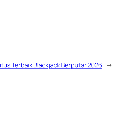
itus Terbaik Blackjack Berputar 2026
→