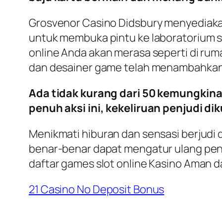
Grosvenor Casino Didsbury menyediaka
untuk membuka pintu ke laboratorium 
online Anda akan merasa seperti di ru
dan desainer game telah menambahkan f
Ada tidak kurang dari 50 kemungkin
penuh aksi ini, kekeliruan penjudi d
Menikmati hiburan dan sensasi berjudi
benar-benar dapat mengatur ulang peng
daftar games slot online Kasino Aman 
21 Casino No Deposit Bonus