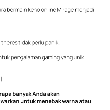
ara bermain keno online Mirage menjadi
theres tidak perlu panik.
 untuk pengalaman gaming yang unik
!
erapa banyak Anda akan
tawarkan untuk menebak warna atau