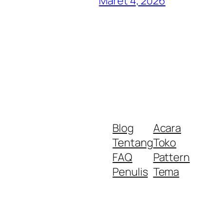
Maret 4, 2026
Blog
Acara
Tentang
Toko
FAQ
Pattern
Penulis
Tema