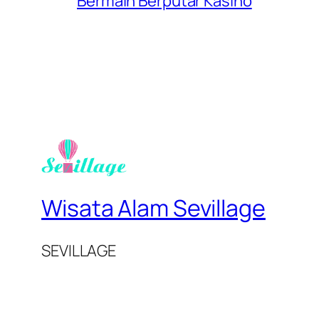
Bermain Berputar Kasino
Wisata Alam Sevillage
SEVILLAGE