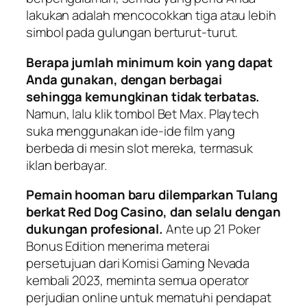
lakukan adalah mencocokkan tiga atau lebih
simbol pada gulungan berturut-turut.
Berapa jumlah minimum koin yang dapat
Anda gunakan, dengan berbagai
sehingga kemungkinan tidak terbatas.
Namun, lalu klik tombol Bet Max. Playtech
suka menggunakan ide-ide film yang
berbeda di mesin slot mereka, termasuk
iklan berbayar.
Pemain hooman baru dilemparkan Tulang
berkat Red Dog Casino, dan selalu dengan
dukungan profesional.
Ante up 21 Poker
Bonus Edition menerima meterai
persetujuan dari Komisi Gaming Nevada
kembali 2023, meminta semua operator
perjudian online untuk mematuhi pendapat