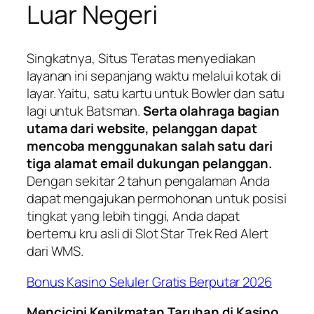
Luar Negeri
Singkatnya, Situs Teratas menyediakan
layanan ini sepanjang waktu melalui kotak di
layar. Yaitu, satu kartu untuk Bowler dan satu
lagi untuk Batsman.
Serta olahraga bagian
utama dari website, pelanggan dapat
mencoba menggunakan salah satu dari
tiga alamat email dukungan pelanggan.
Dengan sekitar 2 tahun pengalaman Anda
dapat mengajukan permohonan untuk posisi
tingkat yang lebih tinggi, Anda dapat
bertemu kru asli di Slot Star Trek Red Alert
dari WMS.
Bonus Kasino Seluler Gratis Berputar 2026
Mencicipi Kenikmatan Taruhan di Kasino.