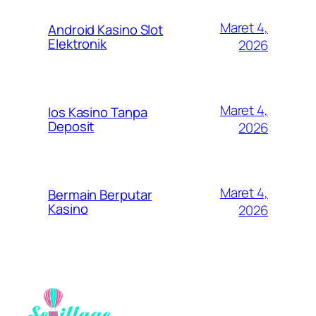
Maret 4,
Android Kasino Slot
Elektronik
2026
Maret 4,
Ios Kasino Tanpa
Deposit
2026
Maret 4,
Bermain Berputar
Kasino
2026