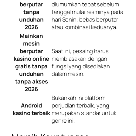
berputar
diumumkan tepat sebelum
tanpa
tanggal mulai resminya pada
unduhan
hari Senin, bebas berputar
2026
atau kombinasi keduanya.
Mainkan
mesin
berputar
Saat ini, pesaing harus
kasino online
membiasakan dengan
gratis tanpa
fungsi yang disediakan
unduhan
dalam mesin.
tanpa akses
2026
Bukankah ini platform
Android
perjudian terbaik, yang
kasino terbaik
merupakan standar untuk
genre ini.