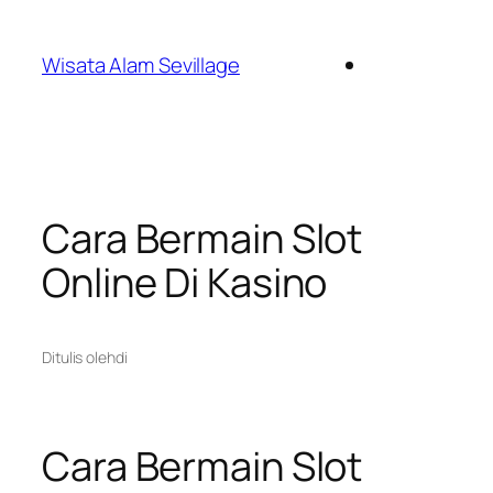
Lewati
ke
Wisata Alam Sevillage
konten
Cara Bermain Slot
Online Di Kasino
Ditulis oleh
di
Cara Bermain Slot