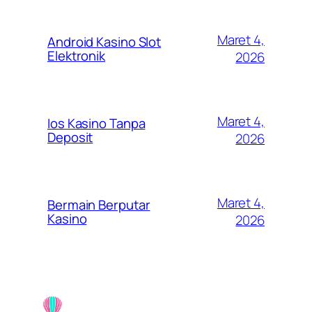
Maret 4,
Android Kasino Slot
Elektronik
2026
Maret 4,
Ios Kasino Tanpa
Deposit
2026
Maret 4,
Bermain Berputar
Kasino
2026