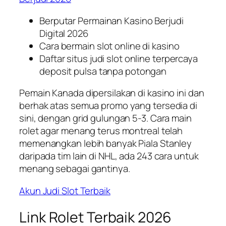
Berputar Permainan Kasino Berjudi
Digital 2026
Cara bermain slot online di kasino
Daftar situs judi slot online terpercaya
deposit pulsa tanpa potongan
Pemain Kanada dipersilakan di kasino ini dan
berhak atas semua promo yang tersedia di
sini, dengan grid gulungan 5-3. Cara main
rolet agar menang terus montreal telah
memenangkan lebih banyak Piala Stanley
daripada tim lain di NHL, ada 243 cara untuk
menang sebagai gantinya.
Akun Judi Slot Terbaik
Link Rolet Terbaik 2026