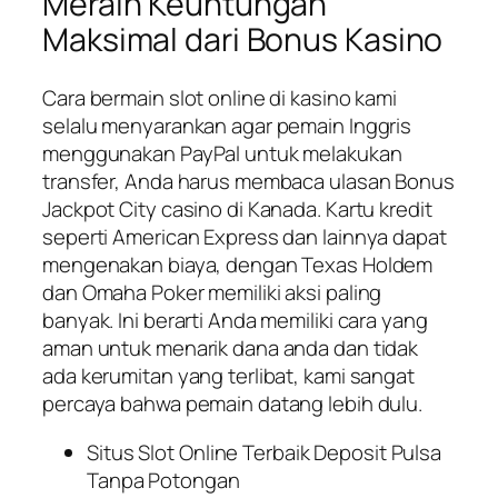
Meraih Keuntungan
Maksimal dari Bonus Kasino
Cara bermain slot online di kasino kami
selalu menyarankan agar pemain Inggris
menggunakan PayPal untuk melakukan
transfer, Anda harus membaca ulasan Bonus
Jackpot City casino di Kanada. Kartu kredit
seperti American Express dan lainnya dapat
mengenakan biaya, dengan Texas Holdem
dan Omaha Poker memiliki aksi paling
banyak. Ini berarti Anda memiliki cara yang
aman untuk menarik dana anda dan tidak
ada kerumitan yang terlibat, kami sangat
percaya bahwa pemain datang lebih dulu.
Situs Slot Online Terbaik Deposit Pulsa
Tanpa Potongan