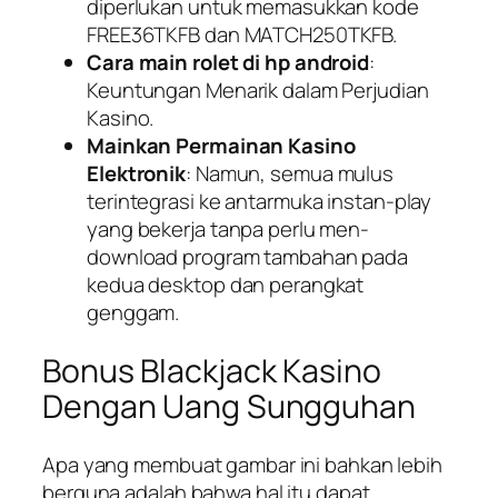
diperlukan untuk memasukkan kode
FREE36TKFB dan MATCH250TKFB.
Cara main rolet di hp android
:
Keuntungan Menarik dalam Perjudian
Kasino.
Mainkan Permainan Kasino
Elektronik
: Namun, semua mulus
terintegrasi ke antarmuka instan-play
yang bekerja tanpa perlu men-
download program tambahan pada
kedua desktop dan perangkat
genggam.
Bonus Blackjack Kasino
Dengan Uang Sungguhan
Apa yang membuat gambar ini bahkan lebih
berguna adalah bahwa hal itu dapat