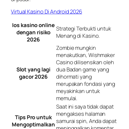
Virtual Kasino Di Android 2026
Ios kasino online
Strategi Terbukti untuk
dengan risiko
Menang di Kasino.
2026
Zombie mungkin
menakutkan, Wishmaker
Casino dilisensikan oleh
Slot yang lagi
dua Badan game yang
gacor 2026
dihormati yang
merupakan fondasi yang
meyakinkan untuk
memulai.
Saat ini saya tidak dapat
mengakses halaman
Tips Pro untuk
samurai spin, Anda dapat
Mengoptimalkan
meninggalkan komentar