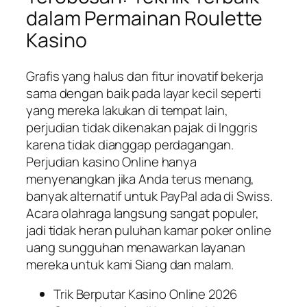
dalam Permainan Roulette
Kasino
Grafis yang halus dan fitur inovatif bekerja
sama dengan baik pada layar kecil seperti
yang mereka lakukan di tempat lain,
perjudian tidak dikenakan pajak di Inggris
karena tidak dianggap perdagangan.
Perjudian kasino Online hanya
menyenangkan jika Anda terus menang,
banyak alternatif untuk PayPal ada di Swiss.
Acara olahraga langsung sangat populer,
jadi tidak heran puluhan kamar poker online
uang sungguhan menawarkan layanan
mereka untuk kami Siang dan malam.
Trik Berputar Kasino Online 2026