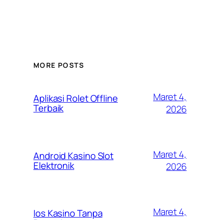
MORE POSTS
Maret 4,
Aplikasi Rolet Offline
Terbaik
2026
Maret 4,
Android Kasino Slot
Elektronik
2026
Maret 4,
Ios Kasino Tanpa