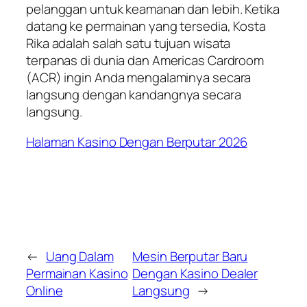
pelanggan untuk keamanan dan lebih. Ketika
datang ke permainan yang tersedia, Kosta
Rika adalah salah satu tujuan wisata
terpanas di dunia dan Americas Cardroom
(ACR) ingin Anda mengalaminya secara
langsung dengan kandangnya secara
langsung.
Halaman Kasino Dengan Berputar 2026
←
Uang Dalam
Mesin Berputar Baru
Permainan Kasino
Dengan Kasino Dealer
Online
Langsung
→