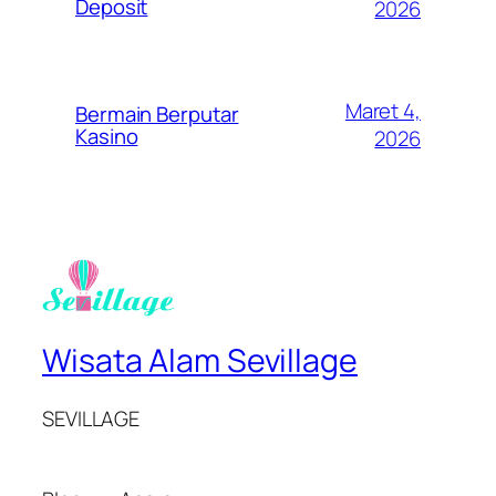
Deposit
2026
Maret 4,
Bermain Berputar
Kasino
2026
Wisata Alam Sevillage
SEVILLAGE