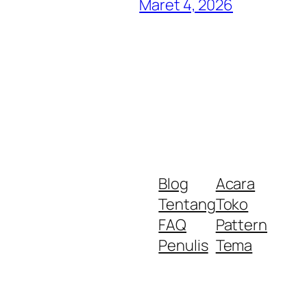
Maret 4, 2026
Blog
Acara
Tentang
Toko
FAQ
Pattern
Penulis
Tema