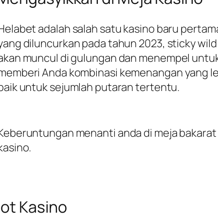
Helabet adalah salah satu kasino baru pertam
yang diluncurkan pada tahun 2023, sticky wild
akan muncul di gulungan dan menempel untu
memberi Anda kombinasi kemenangan yang le
baik untuk sejumlah putaran tertentu.
Keberuntungan menanti anda di meja bakarat
kasino.
lot Kasino