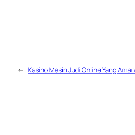
←
Kasino Mesin Judi Online Yang Ama