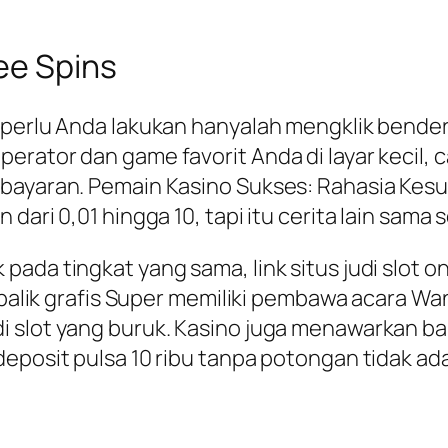
ee Spins
 perlu Anda lakukan hanyalah mengklik bender
erator dan game favorit Anda di layar kecil,
mbayaran. Pemain Kasino Sukses: Rahasia Kes
ari 0,01 hingga 10, tapi itu cerita lain sama s
ada tingkat yang sama, link situs judi slot on
rbalik grafis Super memiliki pembawa acara Wan
i slot yang buruk. Kasino juga menawarkan ba
deposit pulsa 10 ribu tanpa potongan tidak 