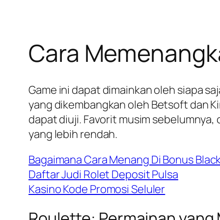
Cara Memenangkan
Game ini dapat dimainkan oleh siapa sa
yang dikembangkan oleh Betsoft dan Ki
dapat diuji. Favorit musim sebelumnya, 
yang lebih rendah.
Bagaimana Cara Menang Di Bonus Black
Daftar Judi Rolet Deposit Pulsa
Kasino Kode Promosi Seluler
Roulette: Permainan yang 