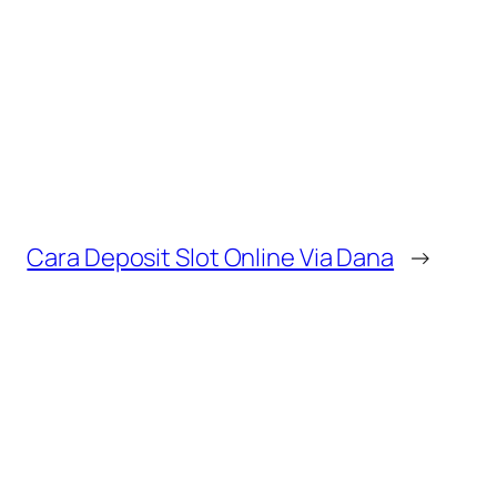
Cara Deposit Slot Online Via Dana
→