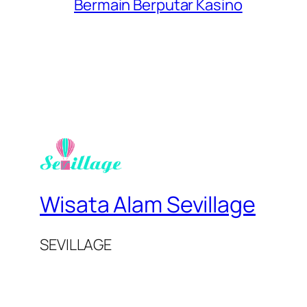
Bermain Berputar Kasino
Wisata Alam Sevillage
SEVILLAGE