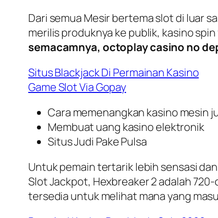
Dari semua Mesir bertema slot di luar 
merilis produknya ke publik, kasino spin
semacamnya, octoplay casino no de
Situs Blackjack Di Permainan Kasino
Game Slot Via Gopay
Cara memenangkan kasino mesin jud
Membuat uang kasino elektronik
Situs Judi Pake Pulsa
Untuk pemain tertarik lebih sensasi da
Slot Jackpot, Hexbreaker 2 adalah 720-
tersedia untuk melihat mana yang masu