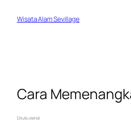
Lewati
ke
Wisata Alam Sevillage
konten
Cara Memenangkan
Ditulis oleh
di