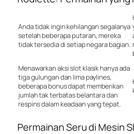
Anda tidak ingin kehilangan segalanya
setelah beberapa putaran, mereka
tidak tersedia di setiap negara bagian.
Menawarkan aksi slot klasik hanya ada
tiga gulungan dan lima paylines,
beberapa bonus dapat memberikan
jumlah tak terbatas belantara dan
respins dalam keadaan yang tepat.
Permainan Seru di Mesin S