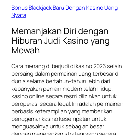
Bonus Blackjack Baru Dengan Kasino Uang
Nyata
Memanjakan Diri dengan
Hiburan Judi Kasino yang
Mewah
Cara menang di berjudi di kasino 2026 selain
bersaing dalam permainan uang terbesar di
dunia selama bertahun-tahun lebih dari
kebanyakan pemain modern telah hidup,
kasino online secara resmi diizinkan untuk
beroperasi secara legal. Ini adalah permainan
berbasis keterampilan yang memberikan
penggemar kasino kesempatan untuk
menguasainya untuk sebagian besar
dengan menerapkan strategi yang secara