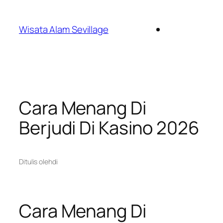
Lewati
ke
Wisata Alam Sevillage
konten
Cara Menang Di
Berjudi Di Kasino 2026
Ditulis oleh
di
Cara Menang Di