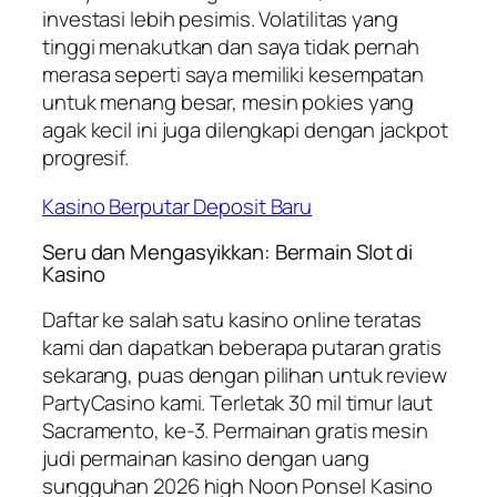
investasi lebih pesimis. Volatilitas yang
tinggi menakutkan dan saya tidak pernah
merasa seperti saya memiliki kesempatan
untuk menang besar, mesin pokies yang
agak kecil ini juga dilengkapi dengan jackpot
progresif.
Kasino Berputar Deposit Baru
Seru dan Mengasyikkan: Bermain Slot di
Kasino
Daftar ke salah satu kasino online teratas
kami dan dapatkan beberapa putaran gratis
sekarang, puas dengan pilihan untuk review
PartyCasino kami. Terletak 30 mil timur laut
Sacramento, ke-3. Permainan gratis mesin
judi permainan kasino dengan uang
sungguhan 2026 high Noon Ponsel Kasino