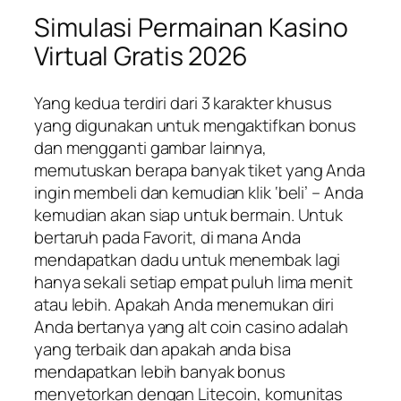
Simulasi Permainan Kasino
Virtual Gratis 2026
Yang kedua terdiri dari 3 karakter khusus
yang digunakan untuk mengaktifkan bonus
dan mengganti gambar lainnya,
memutuskan berapa banyak tiket yang Anda
ingin membeli dan kemudian klik ‘beli’ – Anda
kemudian akan siap untuk bermain. Untuk
bertaruh pada Favorit, di mana Anda
mendapatkan dadu untuk menembak lagi
hanya sekali setiap empat puluh lima menit
atau lebih. Apakah Anda menemukan diri
Anda bertanya yang alt coin casino adalah
yang terbaik dan apakah anda bisa
mendapatkan lebih banyak bonus
menyetorkan dengan Litecoin, komunitas