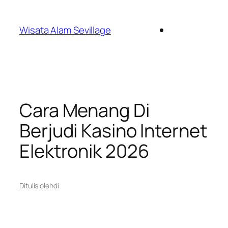
Lewati
ke
Wisata Alam Sevillage
konten
Cara Menang Di
Berjudi Kasino Internet
Elektronik 2026
Ditulis oleh
di