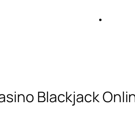
asino Blackjack Onli