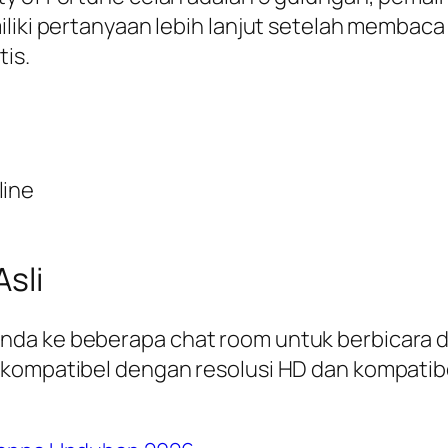
iliki pertanyaan lebih lanjut setelah membaca
is.
line
Asli
nda ke beberapa chat room untuk berbicara 
 kompatibel dengan resolusi HD dan kompatib