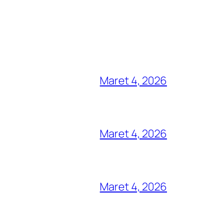
Maret 4, 2026
Maret 4, 2026
Maret 4, 2026