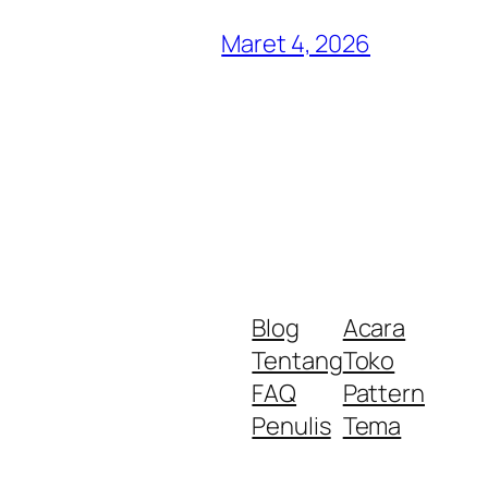
Maret 4, 2026
Blog
Acara
Tentang
Toko
FAQ
Pattern
Penulis
Tema