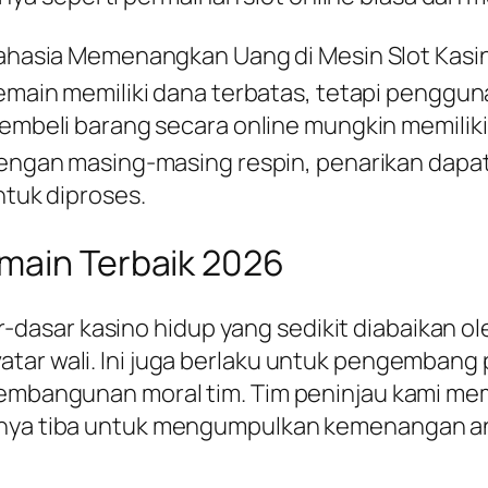
ahasia Memenangkan Uang di Mesin Slot Kasi
emain memiliki dana terbatas, tetapi penggun
embeli barang secara online mungkin memilik
engan masing-masing respin, penarikan dapat
ntuk diproses.
main Terbaik 2026
sar kasino hidup yang sedikit diabaikan oleh
atar wali. Ini juga berlaku untuk pengembang
 pembangunan moral tim. Tim peninjau kami m
atnya tiba untuk mengumpulkan kemenangan a