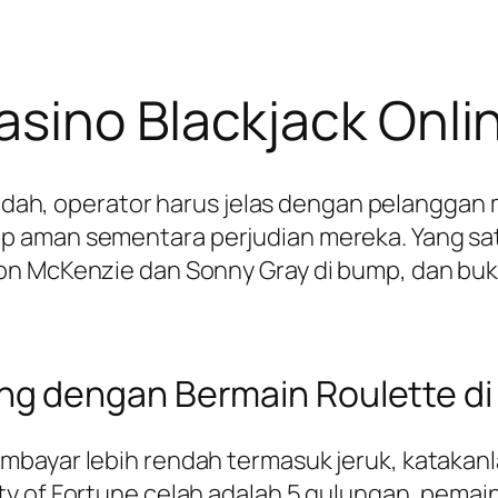
asino Blackjack Onli
 rendah, operator harus jelas dengan pelangg
 aman sementara perjudian mereka. Yang sat
on McKenzie dan Sonny Gray di bump, dan buk
g dengan Bermain Roulette di
embayar lebih rendah termasuk jeruk, kataka
ty of Fortune celah adalah 5 gulungan, pem