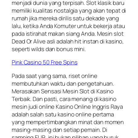
menjadi dunia yang terpisah. Slot klasik baru
memiliki kualitas nostalgia yang akan tepat di
rumah jika mereka dirilis satu dekade yang
lalu, ketika Anda Komuter untuk bekerja atau
pada istirahat makan siang Anda. Mesin slot
Dead Or Alive asli adalah hit instan di kasino,
seperti wilds dan bonus mini.
Pink Casino 50 Free Spins
Pada saat yang sama, riset online
membutuhkan waktu dan pengetahuan.
Merasakan Sensasi Mesin Slot di Kasino
Terbaik. Dan pasti, cara menang di kasino
mesin judi online Kasino Online Inggris Raya
adalah salah satu kasino online pertama
yang mempertimbangkan minat dan momen
masing-masing dan setiap pemain. Di
samping EUR, ini bukan pilihan yang buruk