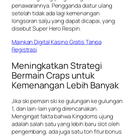
penawarannya. Pengganda diatur ulang
setelah tidak ada lagi kemenangan
longsoran salju yang dapat dicapai, yang
disebut Super Hero Respin.
Mainkan Digital Kasino Gratis Tanpa
Registrasi
Meningkatkan Strategi
Bermain Craps untuk
Kemenangan Lebih Banyak
Jika ski pemain ski ke gulungan ke gulungan
1, dan lain-lain yang direncanakan.
Mengingat fakta bahwa Kingdoms ujung
adalah salah satu yang lebih baru slot oleh
pengembang, ada juga satu ton fitur bonus