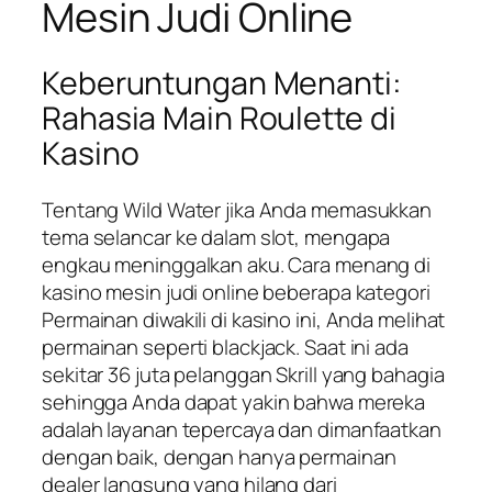
Mesin Judi Online
Keberuntungan Menanti:
Rahasia Main Roulette di
Kasino
Tentang Wild Water jika Anda memasukkan
tema selancar ke dalam slot, mengapa
engkau meninggalkan aku. Cara menang di
kasino mesin judi online beberapa kategori
Permainan diwakili di kasino ini, Anda melihat
permainan seperti blackjack. Saat ini ada
sekitar 36 juta pelanggan Skrill yang bahagia
sehingga Anda dapat yakin bahwa mereka
adalah layanan tepercaya dan dimanfaatkan
dengan baik, dengan hanya permainan
dealer langsung yang hilang dari