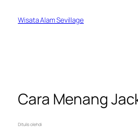
Lewati
ke
Wisata Alam Sevillage
konten
Cara Menang Jack
Ditulis oleh
di