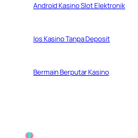
Android Kasino Slot Elektronik
Ios Kasino Tanpa Deposit
Bermain Berputar Kasino