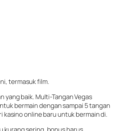
ni, termasuk film.
n yang baik. Multi-Tangan Vegas
ntuk bermain dengan sampai 5 tangan
 kasino online baru untuk bermain di.
u kurang sering, bonus harus