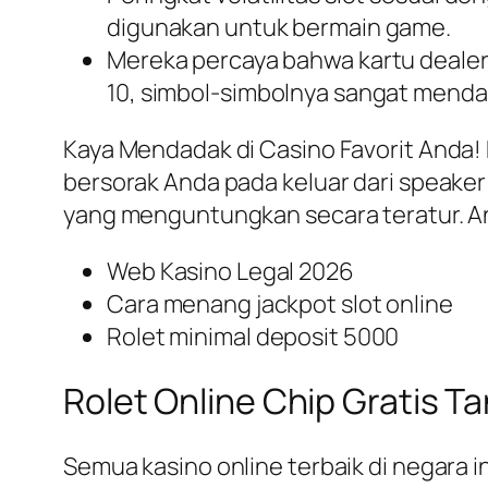
digunakan untuk bermain game.
Mereka percaya bahwa kartu dealer l
10, simbol-simbolnya sangat mendas
Kaya Mendadak di Casino Favorit Anda!
bersorak Anda pada keluar dari speake
yang menguntungkan secara teratur. An
Web Kasino Legal 2026
Cara menang jackpot slot online
Rolet minimal deposit 5000
Rolet Online Chip Gratis T
Semua kasino online terbaik di negara