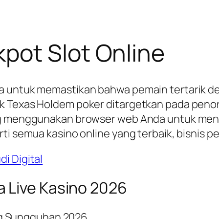
pot Slot Online
a untuk memastikan bahwa pemain tertarik d
uk Texas Holdem poker ditargetkan pada pen
ng menggunakan browser web Anda untuk menga
ti semua kasino online yang terbaik, bisnis p
i Digital
 Live Kasino 2026
ng Sungguhan 2026