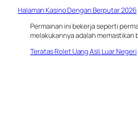
Halaman Kasino Dengan Berputar 2026
Permainan ini bekerja seperti permai
melakukannya adalah memastikan 
Teratas Rolet Uang Asli Luar Negeri