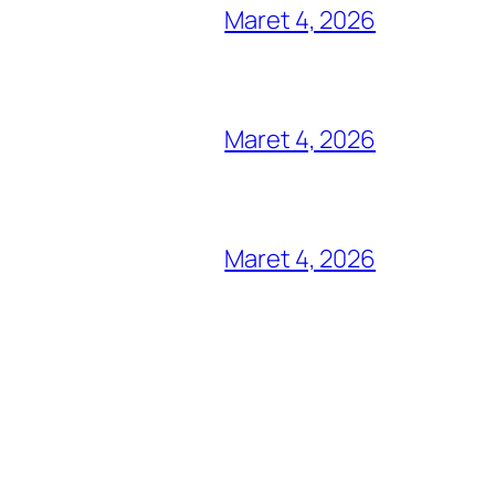
Maret 4, 2026
Maret 4, 2026
Maret 4, 2026