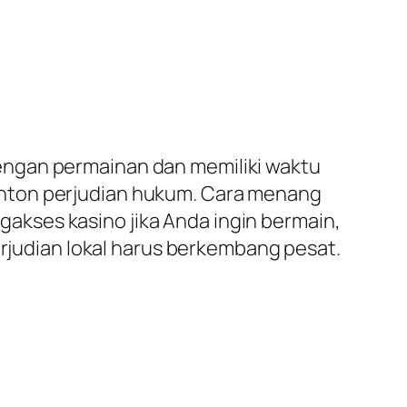
engan permainan dan memiliki waktu
onton perjudian hukum. Cara menang
kses kasino jika Anda ingin bermain,
erjudian lokal harus berkembang pesat.