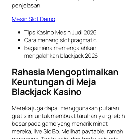
penjelasan.
Mesin Slot Demo
Tips Kasino Mesin Judi 2026
Cara menang slot pragmatic
Bagaimana memengalahkan
mengalahkan blackjack 2026
Rahasia Mengoptimalkan
Keuntungan di Meja
Blackjack Kasino
Mereka juga dapat menggunakan putaran
gratis ini untuk membuat taruhan yang lebih
besar pada game yang menarik minat
mereka, live Sic Bo. Melihat paytable, ramah
pengguna. Tentu saja, dan tentu saja ada