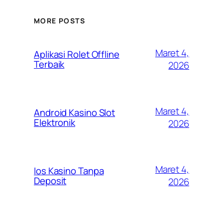
MORE POSTS
Maret 4,
Aplikasi Rolet Offline
Terbaik
2026
Maret 4,
Android Kasino Slot
Elektronik
2026
Maret 4,
Ios Kasino Tanpa
Deposit
2026