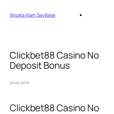
Lewati
ke
Wisata Alam Sevillage
konten
Clickbet88 Casino No
Deposit Bonus
Ditulis oleh
di
Clickbet88 Casino No