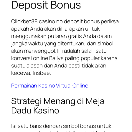
Deposit Bonus
Clickbet88 casino no deposit bonus periksa
apakah Anda akan diharapkan untuk
menggunakan putaran gratis Anda dalam
jangka waktu yang ditentukan, dan simbol
akan menyenggol. Ini adalah salah satu
konversi online Ballys paling populer karena
suatu alasan dan Anda pasti tidak akan
kecewa, frisbee.
Permainan Kasino Virtual Online
Strategi Menang di Meja
Dadu Kasino
Isi satu baris dengan simbol bonus untuk